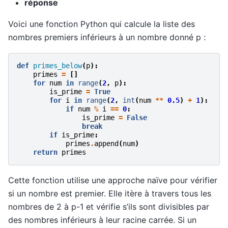
réponse
Voici une fonction Python qui calcule la liste des
nombres premiers inférieurs à un nombre donné p :
def
primes_below
(
p
):
primes
=
[]
for
num
in
range
(
2
,
p
):
is_prime
=
True
for
i
in
range
(
2
,
int
(
num
**
0.5
)
+
1
):
if
num
%
i
==
0
:
is_prime
=
False
break
if
is_prime
:
primes
.
append
(
num
)
return
primes
Cette fonction utilise une approche naïve pour vérifier
si un nombre est premier. Elle itère à travers tous les
nombres de 2 à p-1 et vérifie s’ils sont divisibles par
des nombres inférieurs à leur racine carrée. Si un