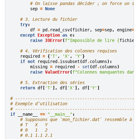
# On laisse pandas décider ; on force un sé
sep
=
None
# 3. Lecture du fichier
try
:
df
=
pd
.
read_csv
(
fichier
,
sep
=
sep
,
engine
=
'
except
Exception
as
e
:
raise
IOError
(
f
"Impossible de lire 
{
fichier
# 4. Vérification des colonnes requises
required
=
{
'T'
,
'X'
,
'Y'
}
if
not
required
.
issubset
(
df
.
columns
):
missing
=
required
-
set
(
df
.
columns
)
raise
ValueError
(
f
"Colonnes manquantes dans
# 5. Extraction des séries
return
df
[
'T'
],
df
[
'X'
],
df
[
'Y'
]
# -------------------------------------------------
# Exemple d’utilisation
# -------------------------------------------------
if
__name__
==
"__main__"
:
# Supposons que `mon_fichier.dat` ressemble à :
# T   X   Y
# 0   1   2
# 0.1 1.1 2.1