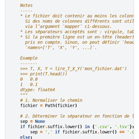
    Notes
    -----
    * Le fichier doit contenir au moins les colonne
      Si des noms de colonnes différents sont utili
      via l’argument `mapper` ci‑dessous.
    * Les séparateurs acceptés sont : virgule, tabu
    * Si la première ligne est un en‑tête (header),
      pris en compte. Sinon, on peut définir `heade
      `names=['T', 'X', 'Y', ...]`.
    Example
    -------
    >>> T, X, Y = lire_T_X_Y('mon_fichier.dat')
    >>> print(T.head())
    0   0.0
    1   0.1
    dtype: float64
    """
# 1. Normaliser le chemin
fichier
=
Path
(
fichier
)
# 2. Déterminer le séparateur en fonction de l’
sep
=
None
if
fichier
.
suffix
.
lower
()
in
{
'.csv'
,
'.tsv'
}:
sep
=
','
if
fichier
.
suffix
.
lower
()
==
'.cs
else
: