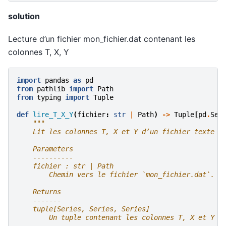
solution
Lecture d’un fichier mon_fichier.dat contenant les
colonnes T, X, Y
import
pandas
as
pd
from
pathlib
import
Path
from
typing
import
Tuple
def
lire_T_X_Y
(
fichier
:
str
|
Path
)
->
Tuple
[
pd
.
Ser
"""
    Lit les colonnes T, X et Y d’un fichier texte (
    Parameters
    ----------
    fichier : str | Path
        Chemin vers le fichier `mon_fichier.dat`.
    Returns
    -------
    tuple[Series, Series, Series]
        Un tuple contenant les colonnes T, X et Y s