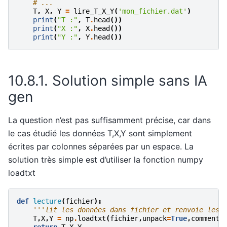
# ...
T
,
X
,
Y
=
lire_T_X_Y
(
'mon_fichier.dat'
)
print
(
"T :"
,
T
.
head
())
print
(
"X :"
,
X
.
head
())
print
(
"Y :"
,
Y
.
head
())
10.8.1.
Solution simple sans IA
gen
La question n’est pas suffisamment précise, car dans
le cas étudié les données T,X,Y sont simplement
écrites par colonnes séparées par un espace. La
solution très simple est d’utiliser la fonction numpy
loadtxt
def
lecture
(
fichier
):
'''lit les données dans fichier et renvoie les 
T
,
X
,
Y
=
np
.
loadtxt
(
fichier
,
unpack
=
True
,
comments