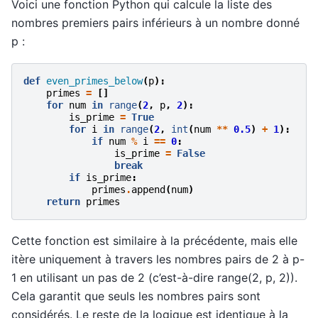
Voici une fonction Python qui calcule la liste des
nombres premiers pairs inférieurs à un nombre donné
p :
def
even_primes_below
(
p
):
primes
=
[]
for
num
in
range
(
2
,
p
,
2
):
is_prime
=
True
for
i
in
range
(
2
,
int
(
num
**
0.5
)
+
1
):
if
num
%
i
==
0
:
is_prime
=
False
break
if
is_prime
:
primes
.
append
(
num
)
return
primes
Cette fonction est similaire à la précédente, mais elle
itère uniquement à travers les nombres pairs de 2 à p-
1 en utilisant un pas de 2 (c’est-à-dire range(2, p, 2)).
Cela garantit que seuls les nombres pairs sont
considérés. Le reste de la logique est identique à la