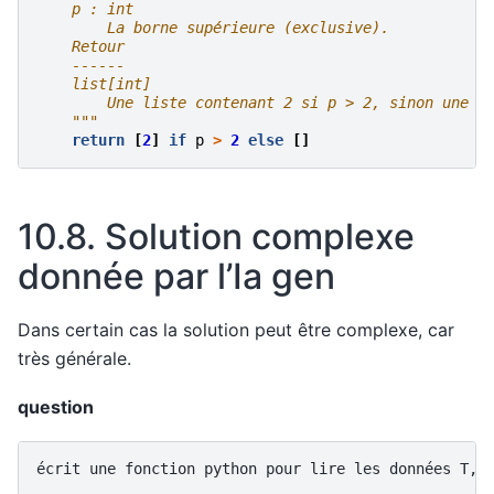
    p : int
        La borne supérieure (exclusive).
    Retour
    ------
    list[int]
        Une liste contenant 2 si p > 2, sinon une l
    """
return
[
2
]
if
p
>
2
else
[]
10.8.
Solution complexe
donnée par l’Ia gen
Dans certain cas la solution peut être complexe, car
très générale.
question