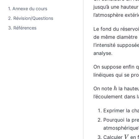
jusqu’à une hauteu
1. Annexe du cours
l’atmosphère extéri
2. Révision/Questions
3. Références
Le fond du réservoi
de même diamètre d
l’intensité supposé
analyse.
On suppose enﬁn qu
linéiques qui se p
h
On note
la hauteu
l’écoulement dans l
Exprimer la ch
Pourquoi la pre
atmosphérique
V
Calculer
en 