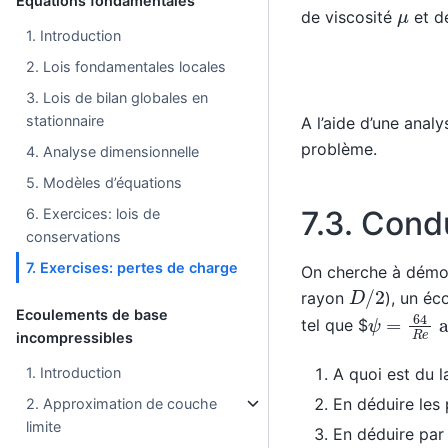
Equations fondamentales
μ
de viscosité
et d
1. Introduction
2. Lois fondamentales locales
3. Lois de bilan globales en
stationnaire
A l’aide d’une anal
problème.
4. Analyse dimensionnelle
5. Modèles d’équations
7.3.
Condu
6. Exercices: lois de
conservations
7. Exercises: pertes de charge
On cherche à démon
D
/
2
rayon
), un éc
ψ
=
64
R
e
Ecoulements de base
tel que $
incompressibles
1. Introduction
A quoi est du l
En déduire les
2. Approximation de couche
limite
En déduire par