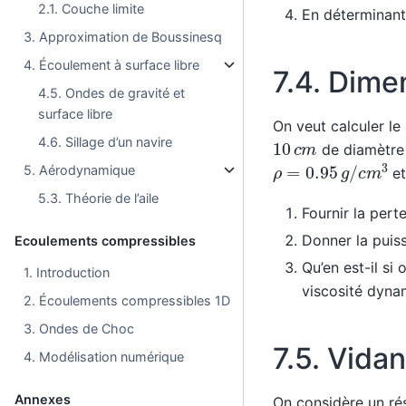
2.1. Couche limite
En déterminant 
3. Approximation de Boussinesq
4. Écoulement à surface libre
7.4.
Dime
4.5. Ondes de gravité et
surface libre
On veut calculer le
10
c
m
4.6. Sillage d’un navire
de diamètre
ρ
=
0.95
g
/
c
m
3
5. Aérodynamique
et
5.3. Théorie de l’aile
Fournir la pert
Donner la puis
Ecoulements compressibles
Qu’en est-il si
1. Introduction
viscosité dyn
2. Écoulements compressibles 1D
3. Ondes de Choc
7.5.
Vidan
4. Modélisation numérique
Annexes
On considère un ré