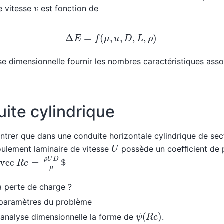
v
e vitesse
est fonction de
∆
E
=
f
(
μ
,
u
,
D
,
L
,
ρ
)
yse dimensionnelle fournir les nombres caractéristiques asso
ite cylindrique
trer que dans une conduite horizontale cylindrique de sec
U
oulement laminaire de vitesse
possède un coeﬃcient de 
avec
R
e
=
ρ
U
D
μ
$
a perte de charge ?
 paramètres du problème
ψ
(
R
e
)
 analyse dimensionnelle la forme de
.