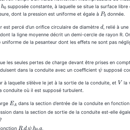
h
0
r
supposée constante, à laquelle se situe la surface libre
P
0
eure, dont la pression est uniforme et égale à
donnée.
d
r est percé d’un oriﬁce circulaire de diamètre
, relié à une
ont la ligne moyenne décrit un demi-cercle de rayon R. O
e uniforme de la pesanteur dont les eﬀets ne sont pas négl
e les seules pertes de charge devant être prises en compt
ψ
roduisent dans la conduite avec un coeﬃcient
supposé con
V
r à laquelle s’élève le jet à la sortie de la conduite, et
la 
a conduite où il est supposé turbulent.
E
A
arge
dans la section d’entrée de la conduite en fonctio
ssion dans la section de sortie de la conduite est-elle égal
?
d
ψ
h
0
R
g
fonction
,
,
,
,
.