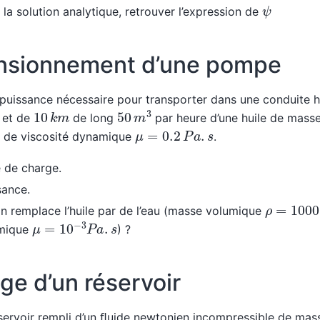
ψ
la solution analytique, retrouver l’expression de
nsionnement d’une pompe
 puissance nécessaire pour transporter dans une conduite h
50
m
3
10
k
m
 et de
de long
par heure d’une huile de mass
μ
=
0.2
P
a
.
s
 de viscosité dynamique
.
e de charge.
sance.
ρ
=
1000
 on remplace l’huile par de l’eau (masse volumique
μ
=
10
−
3
P
a
.
s
amique
) ?
ge d’un réservoir
servoir rempli d’un ﬂuide newtonien incompressible de ma