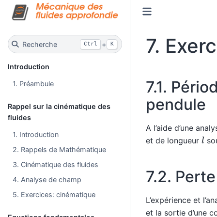
7.
Exerc
Recherche
+
Ctrl
K
Introduction
7.1.
Pério
1. Préambule
pendule
Rappel sur la cinématique des
fluides
A l’aide d’une anal
1. Introduction
l
et de longueur
sou
2. Rappels de Mathématique
3. Cinématique des fluides
7.2.
Perte
4. Analyse de champ
5. Exercices: cinématique
L’expérience et l’a
et la sortie d’une 