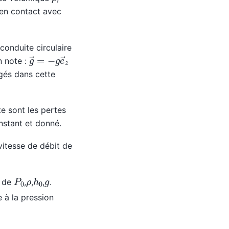
 en contact avec
 conduite circulaire
g
→
=
−
g
e
→
z
n note :
igés dans cette
e sont les pertes
stant et donné.
vitesse de débit de
h
0
P
0
ρ
g
n de
,
,
,
.
e à la pression