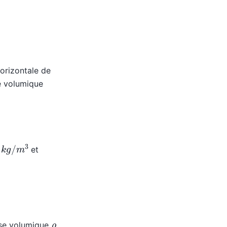
orizontale de
e volumique
k
g
/
m
3
et
ρ
sse volumique
,