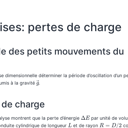
ises: pertes de charge
de des petits mouvements du
yse dimensionnelle déterminer la période d’oscillation d’un
g
→
mis à la gravité
.
 de charge
Δ
E
nalyse montrent que la perte d’énergie
par unité de volu
R
=
D
/
2
L
conduite cylindrique de longueur
et de rayon
co