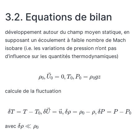
3.2.
Equations de bilan
développement autour du champ moyen statique, en
supposant un écoulement à faible nombre de Mach
isobare (i.e. les variations de pression n’ont pas
d’influence sur les quantités thermodynamiques)
ρ
0
,
U
→
0
=
0
,
T
0
,
P
0
=
ρ
0
g
z
calcule de la fluctuation
δ
T
=
T
−
T
0
,
δ
U
→
=
u
→
,
δ
ρ
=
ρ
0
−
ρ
,
δ
P
=
P
−
P
0
δ
ρ
≪
ρ
0
avec