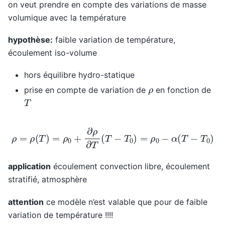
on veut prendre en compte des variations de masse
volumique avec la température
hypothèse:
faible variation de température,
écoulement iso-volume
hors équilibre hydro-statique
ρ
prise en compte de variation de
en fonction de
T
ρ
=
ρ
(
T
)
=
ρ
0
+
∂
ρ
∂
T
(
T
−
T
0
)
=
ρ
0
−
α
(
T
−
T
0
)
application
écoulement convection libre, écoulement
stratifié, atmosphère
attention
ce modèle n’est valable que pour de faible
variation de température !!!!