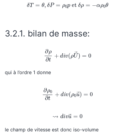
δ
T
=
θ
,
δ
P
=
ρ
0
p
et
δ
ρ
=
−
α
ρ
0
θ
3.2.1.
bilan de masse:
∂
ρ
∂
t
+
d
i
v
(
ρ
U
→
)
=
0
qui à l’ordre 1 donne
∂
ρ
0
∂
t
+
d
i
v
(
ρ
0
u
→
)
=
0
⇝
d
i
v
u
→
=
0
le champ de vitesse est donc iso-volume