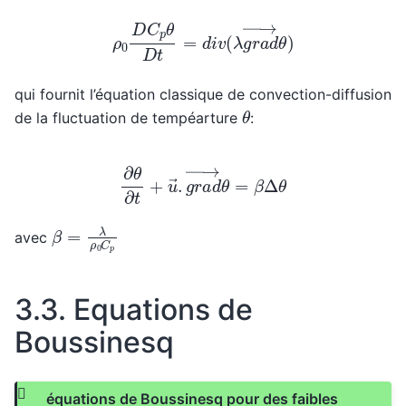
ρ
0
D
C
p
θ
D
t
=
d
i
v
(
λ
g
r
a
d
→
θ
)
qui fournit l’équation classique de convection-diffusion
θ
de la fluctuation de tempéarture
:
∂
θ
∂
t
+
u
→
.
g
r
a
d
→
θ
=
β
Δ
θ
β
=
λ
ρ
0
C
p
avec
3.3.
Equations de
Boussinesq
équations de Boussinesq pour des faibles