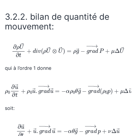
3.2.2.
bilan de quantité de
mouvement:
∂
ρ
U
→
∂
t
+
d
i
v
(
ρ
U
→
⊗
U
→
)
=
ρ
g
→
−
g
r
a
d
→
P
+
μ
Δ
U
qui à l’ordre 1 donne
ρ
0
∂
u
→
∂
t
+
ρ
0
u
→
.
g
r
a
d
→
u
→
=
−
α
ρ
0
θ
g
→
−
g
r
a
d
→
(
soit:
∂
u
→
∂
t
+
u
→
.
g
r
a
d
→
u
→
=
−
α
θ
g
→
−
g
r
a
d
→
p
+
ν
Δ
u