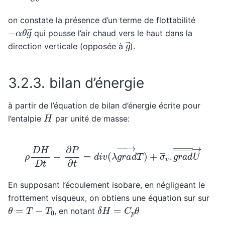
on constate la présence d’un terme de flottabilité
−
α
θ
g
→
qui pousse l’air chaud vers le haut dans la
g
→
direction verticale (opposée à
).
3.2.3.
bilan d’énergie
à partir de l’équation de bilan d’énergie écrite pour
H
l’entalpie
par unité de masse:
ρ
D
H
D
t
−
∂
P
∂
t
=
d
i
v
(
λ
g
r
a
d
→
T
)
+
σ
―
v
.
g
r
a
d
―
―
U
En supposant l’écoulement isobare, en négligeant le
frottement visqueux, on obtiens une équation sur sur
δ
H
=
C
p
θ
θ
=
T
−
T
0
, en notant