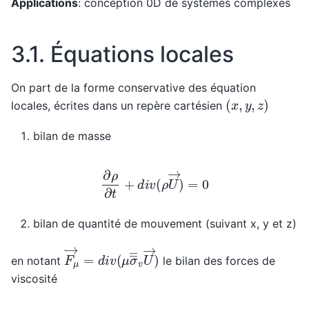
Applications
: conception 0D de systèmes complexes
3.1.
Équations locales
On part de la forme conservative des équation
(
x
,
y
,
z
)
locales, écrites dans un repère cartésien
bilan de masse
∂
ρ
∂
t
+
d
i
v
(
ρ
U
→
)
=
0
bilan de quantité de mouvement (suivant x, y et z)
F
μ
→
=
d
i
v
(
μ
σ
―
―
v
U
→
)
en notant
le bilan des forces de
viscosité