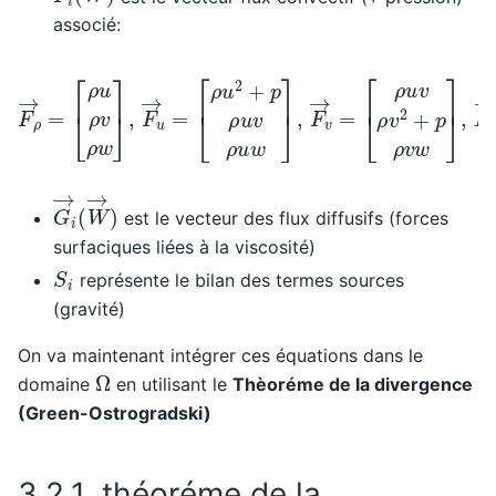
associé:
F
→
[
ρ
ρ
=
u
v
[
ρ
ρ
u
v
ρ
2
v
+
ρ
p
w
ρ
]
v
,
F
w
→
]
,
F
u
→
=
[
h
ρ
t
u
=
2
[
+
ρ
p
u
ρ
h
u
t
ρ
v
v
ρ
h
u
t
w
ρ
]
w
,
F
h
→
t
]
v
=
G
i
→
(
W
→
)
est le vecteur des flux diffusifs (forces
surfaciques liées à la viscosité)
S
i
représente le bilan des termes sources
(gravité)
On va maintenant intégrer ces équations dans le
Ω
domaine
en utilisant le
Thèoréme de la divergence
(Green-Ostrogradski)
3.2.1.
théoréme de la