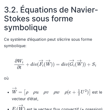
3.2.
Équations de Navier-
Stokes sous forme
symbolique
Ce système d’équation peut s’écrire sous forme
symbolique:
∂
W
i
∂
t
+
d
i
v
(
F
i
→
(
W
→
)
)
=
d
i
v
(
G
i
→
(
W
→
)
)
+
S
i
où
W
→
=
[
ρ
ρ
u
ρ
v
ρ
w
ρ
(
e
+
1
2
U
2
)
]
est le
vecteur d’état,
F
i
(
W
→
)
est le vecteur flux convectif (+ pression)