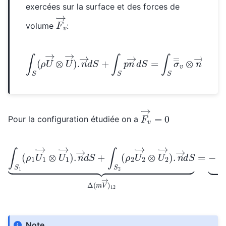
exercées sur la surface et des forces de
F
v
→
volume
:
∫
S
(
ρ
U
→
⊗
U
→
)
.
n
→
d
S
+
∫
S
p
n
→
d
S
=
∫
S
σ
―
―
v
F
v
→
=
0
Pour la configuration étudiée on a
∫
S
1
(
ρ
1
U
1
→
⊗
U
1
→
)
.
n
→
d
S
+
∫
S
2
(
ρ
2
U
2
→
⊗
U
2
→
)
.
n
Note