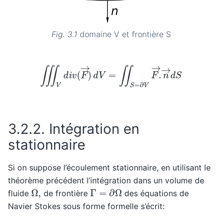
Fig. 3.1
domaine V et frontière S
∭
V
d
i
v
(
F
→
)
d
V
=
∬
S
=
∂
V
F
→
.
n
→
d
S
3.2.2.
Intégration en
stationnaire
Si on suppose l’écoulement stationnaire, en utilisant le
théorème précédent l’intégration dans un volume de
Γ
=
∂
Ω
Ω
,
fluide
de frontière
des équations de
Navier Stokes sous forme formelle s’écrit: