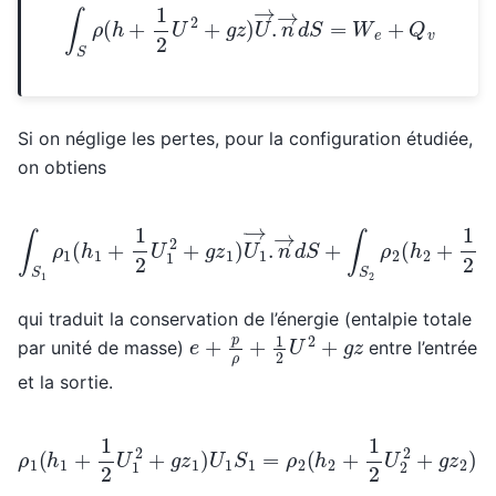
∫
S
ρ
(
h
+
1
2
U
2
+
g
z
)
U
→
.
n
→
d
S
=
W
e
+
Q
v
Si on néglige les pertes, pour la configuration étudiée,
on obtiens
∫
S
1
ρ
1
(
h
1
+
1
2
U
1
2
+
g
z
1
)
U
1
→
.
n
→
d
S
+
∫
S
2
ρ
2
(
h
2
+
1
qui traduit la conservation de l’énergie (entalpie totale
e
+
p
ρ
+
1
2
U
2
+
g
z
par unité de masse)
entre l’entrée
et la sortie.
ρ
1
(
h
1
+
1
2
U
1
2
+
g
z
1
)
U
1
S
1
=
ρ
2
(
h
2
+
1
2
U
2
2
+
g
z
2
)
U