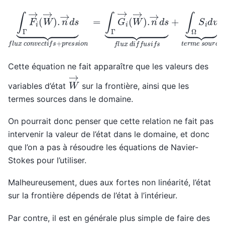
∫
Γ
F
i
→
(
W
→
)
.
n
→
d
s
⏟
f
l
u
x
c
o
n
v
e
c
t
i
f
s
+
p
r
e
s
s
i
o
n
=
∫
Γ
Cette équation ne fait apparaître que les valeurs des
W
→
variables d’état
sur la frontière, ainsi que les
termes sources dans le domaine.
On pourrait donc penser que cette relation ne fait pas
intervenir la valeur de l’état dans le domaine, et donc
que l’on a pas à résoudre les équations de Navier-
Stokes pour l’utiliser.
Malheureusement, dues aux fortes non linéarité, l’état
sur la frontière dépends de l’état à l’intérieur.
Par contre, il est en générale plus simple de faire des