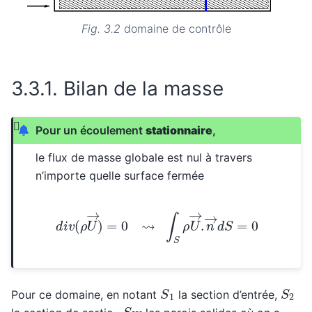
Fig. 3.2
domaine de contrôle
3.3.1.
Bilan de la masse
Pour un écoulement
stationnaire
,
le flux de masse globale est nul à travers
n’importe quelle surface fermée
d
i
v
(
ρ
U
→
)
=
0
⇝
∫
S
ρ
U
→
.
n
→
d
S
=
0
S
1
S
2
Pour ce domaine, en notant
la section d’entrée,
S
W