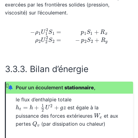
exercées par les frontières solides (pression,
viscosité) sur l’écoulement.
−
ρ
1
U
1
2
S
1
=
p
1
S
1
+
R
x
ρ
2
U
2
2
S
2
=
−
p
2
S
2
+
R
y
3.3.3.
Bilan d’énergie
Pour un écoulement
stationnaire
,
le flux d’enthalpie totale
h
t
=
h
+
1
2
U
2
+
g
z
est égale à la
W
e
puissance des forces extérieures
et aux
Q
v
pertes
(par dissipation ou chaleur)