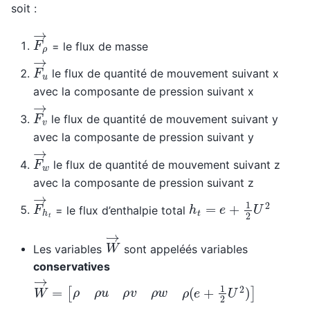
soit :
F
→
ρ
= le flux de masse
F
→
u
le flux de quantité de mouvement suivant x
avec la composante de pression suivant x
F
→
v
le flux de quantité de mouvement suivant y
avec la composante de pression suivant y
F
→
w
le flux de quantité de mouvement suivant z
avec la composante de pression suivant z
F
→
h
t
h
t
=
e
+
1
2
U
2
= le flux d’enthalpie total
W
→
Les variables
sont appeléés variables
conservatives
W
→
=
[
ρ
ρ
u
ρ
v
ρ
w
ρ
(
e
+
1
2
U
2
)
]