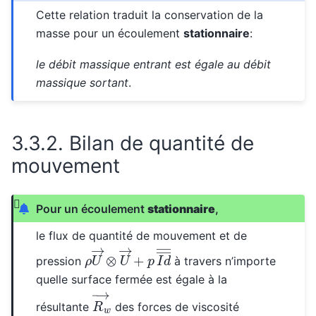
Cette relation traduit la conservation de la
masse pour un écoulement
stationnaire
:
le débit massique entrant est égale au débit
massique sortant
.
3.3.2.
Bilan de quantité de
mouvement
Pour un écoulement
stationnaire
,
le flux de quantité de mouvement et de
ρ
U
→
⊗
U
→
+
p
I
d
―
―
pression
à travers n’importe
quelle surface fermée est égale à la
R
w
→
résultante
des forces de viscosité