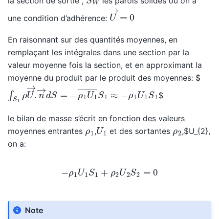
la section de sortie ,
les parois solides où on a
U
→
=
0
une condition d’adhérence:
En raisonnant sur des quantités moyennes, en
remplaçant les intégrales dans une section par la
valeur moyenne fois la section, et en approximant la
moyenne du produit par le produit des moyennes: $
∫
S
1
ρ
U
→
.
n
→
d
S
=
−
ρ
1
U
1
―
S
1
≈
−
ρ
1
U
1
S
1
$
le bilan de masse s’écrit en fonction des valeurs
U
1
ρ
1
ρ
2
moyennes entrantes
,
et des sortantes
,$U_{2},
on a:
−
ρ
1
U
1
S
1
+
ρ
2
U
2
S
2
=
0
Note