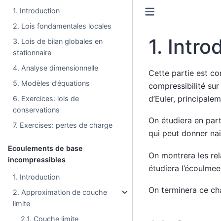
1. Introduction
2. Lois fondamentales locales
1.
Intro
3. Lois de bilan globales en
stationnaire
4. Analyse dimensionnelle
Cette partie est co
5. Modèles d’équations
compressibilité sur 
d’Euler, principale
6. Exercices: lois de
conservations
On étudiera en part
7. Exercises: pertes de charge
qui peut donner nai
Ecoulements de base
On montrera les rel
incompressibles
étudiera l’écoulmee
1. Introduction
On terminera ce ch
2. Approximation de couche
limite
2.1. Couche limite