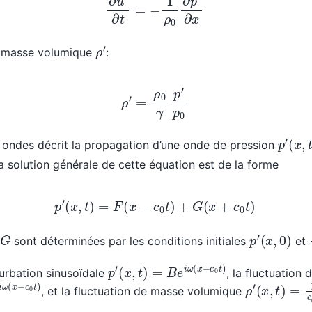
ρ
′
de masse volumique
:
ρ
′
=
ρ
0
γ
p
′
p
0
p
′
(
x
,
t
 ondes décrit la propagation d’une onde de pression
a solution générale de cette équation est de la forme
p
′
(
x
,
t
)
=
F
(
x
−
c
0
t
)
+
G
(
x
+
c
0
t
)
p
′
(
x
,
0
)
G
sont déterminées par les conditions initiales
et
p
(
x
′
,
t
)
=
B
e
i
ω
(
x
−
c
0
t
)
urbation sinusoïdale
, la fluctuation 
ω
(
x
−
c
0
t
)
ρ
(
x
′
,
t
)
=
1
c
0
2
, et la fluctuation de masse volumique