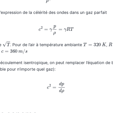
’expression de la célérité des ondes dans un gaz parfait
c
2
=
γ
p
ρ
=
γ
R
T
T
T
=
320
K
R
de
. Pour de l’air à température ambiante
,
c
=
360
m
/
s
t
coulement isentropique, on peut remplacer l’équation de bi
able pour n’importe quel gaz):
c
2
=
d
p
d
ρ