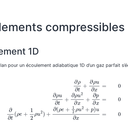
lements compressibles
ement 1D
lan pour un écoulement adiabatique 1D d’un gaz parfait s’é
0
∂
ρ
u
∂
t
+
∂
ρ
u
2
∂
x
+
∂
p
∂
x
=
0
∂
∂
t
(
ρ
e
+
1
2
ρ
u
2
)
+
∂
(
ρ
e
+
1