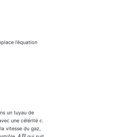
place l’équation
ns un tuyau de
c
avec une célérité
.
la vitesse du gaz,
A
B
ontrôle
qui suit