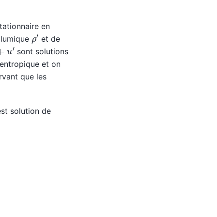
tationnaire en
ρ
′
volumique
et de
+
u
′
sont solutions
sentropique et on
vant que les
st solution de