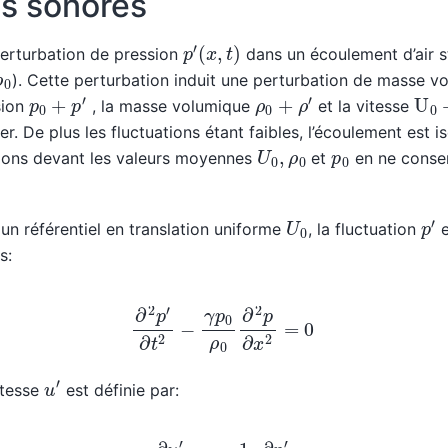
s sonores
p
′
(
x
,
t
)
erturbation de pression
dans un écoulement d’air s
ρ
0
). Cette perturbation induit une perturbation de masse 
p
0
+
p
′
ρ
0
+
ρ
′
U
0
sion
, la masse volumique
et la vitesse
r. De plus les fluctuations étant faibles, l’écoulement est i
U
0
,
ρ
0
p
0
ations devant les valeurs moyennes
et
en ne conser
p
′
U
0
un référentiel en translation uniforme
, la fluctuation
e
s:
∂
2
p
′
∂
t
2
−
γ
p
0
ρ
0
∂
2
p
∂
x
2
=
0
u
′
itesse
est définie par:
∂
u
′
∂
t
=
−
1
ρ
0
∂
p
′
∂
x