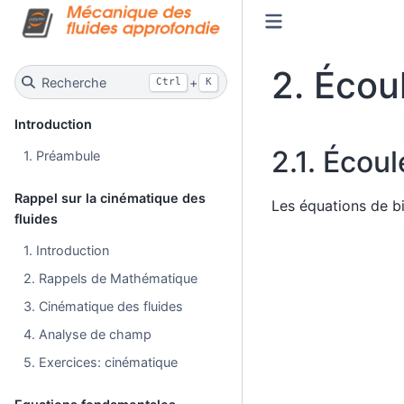
2.
Écou
Recherche
+
Ctrl
K
Introduction
2.1.
Écoul
1. Préambule
Rappel sur la cinématique des
Les équations de bi
fluides
∂
ρ
∂
t
+
∂
ρ
u
∂
x
=
1. Introduction
2. Rappels de Mathématique
3. Cinématique des fluides
4. Analyse de champ
5. Exercices: cinématique