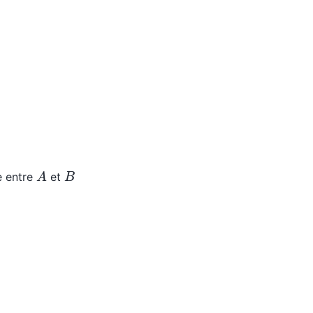
A
B
e entre
et