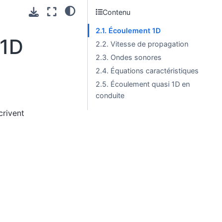
Contenu
2.1. Écoulement 1D
 1D
2.2. Vitesse de propagation
2.3. Ondes sonores
2.4. Équations caractéristiques
2.5. Écoulement quasi 1D en
conduite
crivent
2
ρ
u
2
+
p
)
u
∂
x
=
0