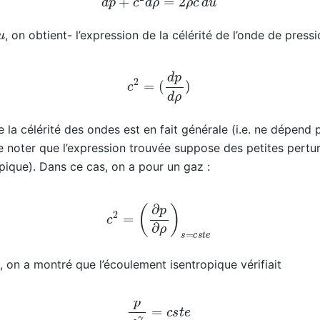
u
, on obtient- l’expression de la célérité de l’onde de pressi
c
2
=
(
d
p
d
ρ
)
 la célérité des ondes est en fait générale (i.e. ne dépend
e noter que l’expression trouvée suppose des petites perturb
ique). Dans ce cas, on a pour un gaz :
c
2
=
(
∂
p
∂
ρ
)
s
=
c
s
t
e
, on a montré que l’écoulement isentropique vérifiait
p
ρ
γ
=
c
s
t
e