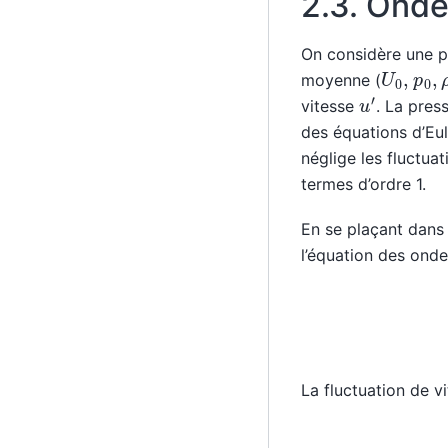
2.3.
Onde
On considère une p
U
0
,
p
0
,
moyenne (
u
′
vitesse
. La pres
des équations d’Eule
néglige les fluctu
termes d’ordre 1.
En se plaçant dans 
l’équation des onde
La fluctuation de v