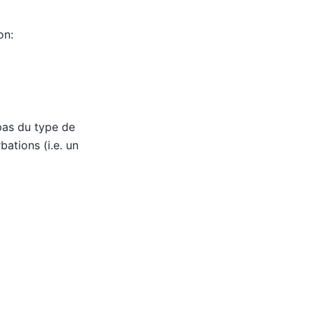
on:
 pas du type de
ations (i.e. un