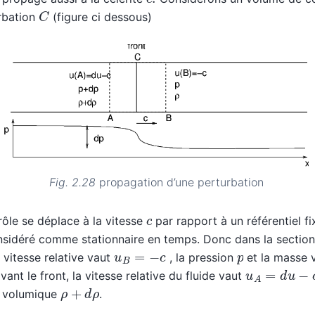
C
urbation
(figure ci dessous)
Fig. 2.28
propagation d’une perturbation
c
ôle se déplace à la vitesse
par rapport à un référentiel fi
considéré comme stationnaire en temps. Donc dans la sectio
u
B
=
−
c
p
a vitesse relative vaut
, la pression
et la masse
u
A
=
d
u
−
c
vant le front, la vitesse relative du fluide vaut
ρ
+
d
ρ
e volumique
.