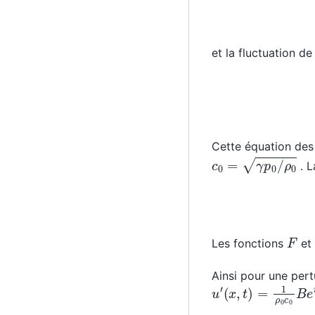
et la fluctuation 
Cette équation des
c
0
=
γ
p
0
/
ρ
0
. L
F
Les fonctions
et
Ainsi pour une pert
u
(
x
′
,
t
)
=
1
ρ
0
c
0
B
e
i