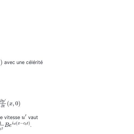
)
avec une célérité
∂
p
′
∂
t
(
x
,
0
)
u
′
de vitesse
vaut
B
e
i
ω
(
x
−
c
0
t
)
.