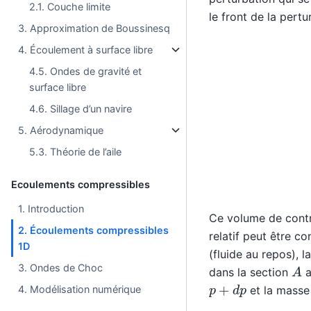
2.1. Couche limite
le front de la pert
3. Approximation de Boussinesq
4. Écoulement à surface libre
4.5. Ondes de gravité et
surface libre
4.6. Sillage d’un navire
5. Aérodynamique
5.3. Théorie de l’aile
Ecoulements compressibles
1. Introduction
Ce volume de contr
2. Écoulements compressibles
relatif peut être 
1D
(fluide au repos), l
A
3. Ondes de Choc
dans la section
a
p
+
d
p
et la mass
4. Modélisation numérique