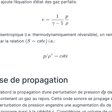
ajoute l’équation d’état des gaz parfaits:
e
=
1
γ
−
1
p
ρ
 isentropique (i.e. thermodynamiquement réversible), on rem
(
S
=
c
s
t
e
)
ar la relation
i.e.:
p
/
ρ
γ
=
c
s
t
e
se de propagation
d
p
’abord la propagation d’une perturbation de pression
da
contenant un gaz au repos. Cette onde sonore se propage 
d
u
 perturbation de pression engendre une augmentation
de 
c
.
 propage aussi à la célérité
Considérons un volume de c