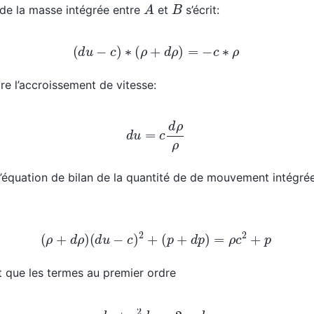
A
B
 de la masse intégrée entre
et
s’écrit:
(
d
u
−
c
)
∗
(
ρ
+
d
ρ
)
=
−
c
∗
ρ
re l’accroissement de vitesse:
d
u
=
c
d
ρ
ρ
’équation de bilan de la quantité de de mouvement intégré
(
ρ
+
d
ρ
)
(
d
u
−
c
)
2
+
(
p
+
d
p
)
=
ρ
c
2
+
p
t que les termes au premier ordre
d
p
+
c
2
d
ρ
=
2
ρ
c
d
u