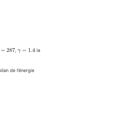
=
287
γ
=
1.4
,
la
lan de l’énergie