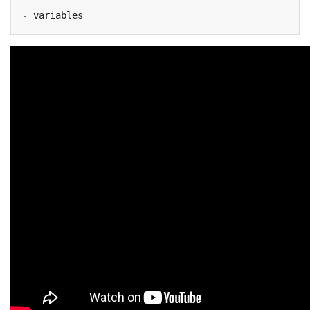
-
variables