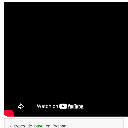
-
types
de
base
en
Python