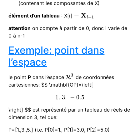
(contenant les composantes de X)
X
≡
élément d’un tableau
: X[i]
≡
X
i
+
1
+
1
i
attention
on compte à partir de 0, donc i varie de
0 à n-1
Exemple: point dans
l’espace
3
le point
P
dans l’espace
R
de coordonnées
R
3
cartesiennes: $$ \mathbf{
OP
}=\left[
1.
3.
−
0.5
1.
3.
−
0.5
\right] $$ est représenté par un tableau de réels de
dimension 3, tel que:
P=[1.,3.,5.] (i.e. P[0]=1., P[1]=3.0, P[2]=5.0)