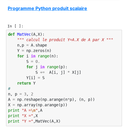
Programme Python produit scalaire
In [ ]:
def
MatVec
(
A
,
X
):
""" calcul le produit Y=A.X de A par X """
n
,
p
=
A
.
shape
Y
=
np
.
zeros
(
n
)
for
i
in
range
(
n
):
S
=
0.
for
j
in
range
(
p
):
S
+=
A
[
i
,
j
]
*
X
[
j
]
Y
[
i
]
=
S
return
Y
#
n
,
p
=
3
,
2
A
=
np
.
reshape
(
np
.
arange
(
n
*
p
),
(
n
,
p
))
X
=
np
.
array
(
np
.
arange
(
p
))
print
"A =
\n
"
,
A
print
"X ="
,
X
print
"Y ="
,
MatVec
(
A
,
X
)