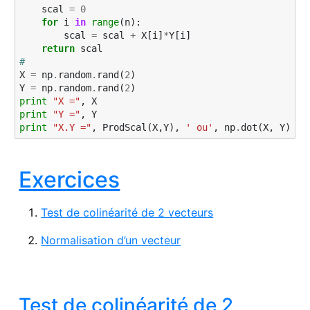
scal
=
0
for
i
in
range
(
n
):
scal
=
scal
+
X
[
i
]
*
Y
[
i
]
return
scal
#
X
=
np
.
random
.
rand
(
2
)
Y
=
np
.
random
.
rand
(
2
)
print
"X ="
,
X
print
"Y ="
,
Y
print
"X.Y ="
,
ProdScal
(
X
,
Y
),
' ou'
,
np
.
dot
(
X
,
Y
)
Exercices
Test de colinéarité de 2 vecteurs
Normalisation d’un vecteur
Test de colinéarité de 2