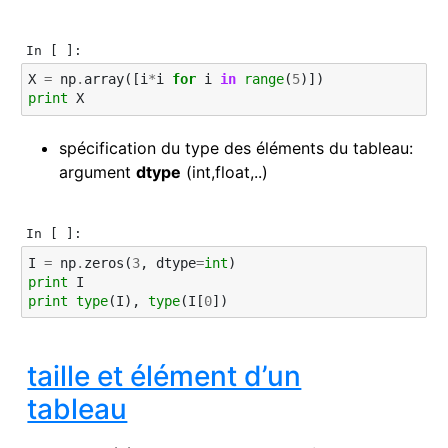
In [ ]:
X
=
np
.
array
([
i
*
i
for
i
in
range
(
5
)])
print
X
spécification du type des éléments du tableau:
argument
dtype
(int,float,..)
In [ ]:
I
=
np
.
zeros
(
3
,
dtype
=
int
)
print
I
print
type
(
I
),
type
(
I
[
0
])
taille et élément d’un
tableau