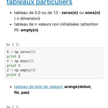
tableaux particuliers
tableau de 0.0 ou de 1.0 :
zeros(n)
ou
ones(n)
( n dimension)
tableau de n valeurs non initialisées (attention
!!!):
empty(n)
In [ ]:
X
=
np
.
zeros
(
5
)
print
X
Y
=
np
.
ones
(
3
)
print
Y
Z
=
np
.
empty
(
3
)
print
Z
tableau de liste de valeurs:
arange(debut,
fin, pas)
In [ ]: