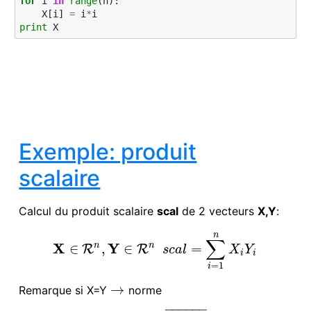
for
i
in
range
(
n
):
X
[
i
]
=
i
*
i
print
X
Exemple: produit
scalaire
Calcul du produit scalaire
scal
de 2 vecteurs
X,Y
:
n
∑
X
Y
n
n
∈
,
∈
=
R
R
X
∈
R
n
,
Y
∈
R
n
s
c
a
l
=
∑
i
=
1
n
X
i
Y
i
s
c
a
l
X
Y
i
i
=
1
i
→
Remarque si X=Y
norme
→
−
−
−
−
−
−