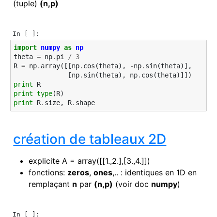
(tuple)
(n,p)
In [ ]:
import
numpy
as
np
theta
=
np
.
pi
/
3
R
=
np
.
array
([[
np
.
cos
(
theta
),
-
np
.
sin
(
theta
)],
[
np
.
sin
(
theta
),
np
.
cos
(
theta
)]])
print
R
print
type
(
R
)
print
R
.
size
,
R
.
shape
création de tableaux 2D
explicite A = array([[1.,2.],[3.,4.]])
fonctions:
zeros
,
ones
,.. : identiques en 1D en
remplaçant
n
par
(n,p)
(voir doc
numpy
)
In [ ]: