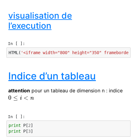
visualisation de
l’execution
In [ ]:
HTML
(
'<iframe width="800" height="350" frameborder="
Indice d’un tableau
attention
pour un tableau de dimension n : indice
0
≤
<
0
≤
i
<
n
i
n
In [ ]:
print
P
[
2
]
print
P
[
3
]