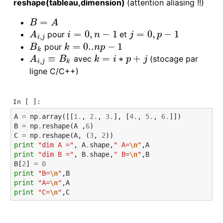
reshape(tableau,dimension)
(attention aliasing !!)
=
B
=
A
B
A
=
0
,
−
1
=
0
,
−
1
pour
et
A
i
,
j
i
=
0
,
n
−
1
j
=
0
,
p
−
1
A
i
n
j
p
,
i
j
=
0..
−
1
pour
B
k
k
=
0..
n
p
−
1
B
k
n
p
k
≡
=
∗
+
avec
(stocage par
A
i
,
j
≡
B
k
A
B
k
i
p
j
k
=
i
∗
p
+
j
,
i
j
k
ligne C/C++)
In [ ]:
A
=
np
.
array
([[
1.
,
2.
,
3.
],
[
4.
,
5.
,
6.
]])
B
=
np
.
reshape
(
A
,
6
)
C
=
np
.
reshape
(
A
,
(
3
,
2
))
print
"dim A ="
,
A
.
shape
,
" A=
\n
"
,
A
print
"dim B ="
,
B
.
shape
,
" B=
\n
"
,
B
B
[
2
]
=
0
print
"B=
\n
"
,
B
print
"A=
\n
"
,
A
print
"C=
\n
"
,
C