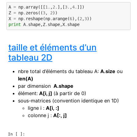
A
=
np
.
array
([[
1.
,
2.
],[
3.
,
4.
]])
Z
=
np
.
zeros
((
3
,
2
))
X
=
np
.
reshape
(
np
.
arange
(
6
),(
2
,
3
))
print
A
.
shape
,
Z
.
shape
,
X
.
shape
taille et éléments d’un
tableau 2D
nbre total d’éléments du tableau A:
A.size
ou
len(A)
par dimension
A.shape
élément:
A[i, j]
(à partir de 0)
sous-matrices (convention identique en 1D)
ligne i :
A[i, :]
colonne j :
A[:, j]
In [ ]: