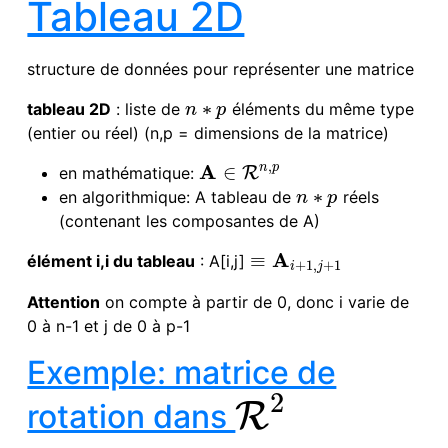
Tableau 2D
structure de données pour représenter une matrice
∗
tableau 2D
: liste de
éléments du même type
n
p
n
∗
p
(entier ou réel) (n,p = dimensions de la matrice)
,
A
n
p
∈
en mathématique:
R
A
∈
R
n
,
p
∗
en algorithmique: A tableau de
réels
n
p
n
∗
p
(contenant les composantes de A)
A
≡
élément i,i du tableau
: A[i,j]
≡
A
i
+
1
,
j
+
1
+
1
,
+
1
i
j
Attention
on compte à partir de 0, donc i varie de
0 à n-1 et j de 0 à p-1
Exemple: matrice de
2
R
rotation dans
R
2