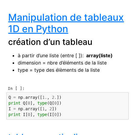
Manipulation de tableaux
1D en Python
création d’un tableau
à partir d’une liste (entre [ ]):
array(liste)
dimension = nbre d’éléments de la liste
type = type des élèments de la liste
In [ ]:
Q
=
np
.
array
([
1.
,
2.
])
print
Q
[
0
],
type
(
Q
[
0
])
I
=
np
.
array
([
1
,
2
])
print
I
[
0
],
type
(
I
[
0
])