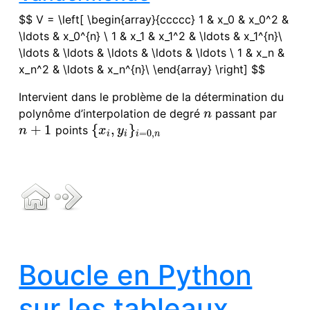
$$ V = \left[ \begin{array}{ccccc} 1
&
x_0
&
x_0^2
&
\ldots
&
x_0^{n} \ 1
&
x_1
&
x_1^2
&
\ldots
&
x_1^{n}\
\ldots
&
\ldots
&
\ldots
&
\ldots
&
\ldots \ 1
&
x_n
&
x_n^2
&
\ldots
&
x_n^{n}\ \end{array} \right] $$
Intervient dans le problème de la détermination du
polynôme d’interpolation de degré
passant par
n
n
+
1
{
,
}
points
n
+
1
{
x
i
,
y
i
}
i
=
0
,
n
n
x
y
=
0
,
i
i
i
n
Boucle en Python
sur les tableaux