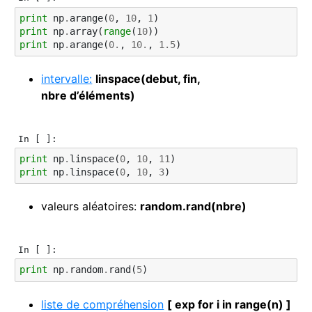
print
np
.
arange
(
0
,
10
,
1
)
print
np
.
array
(
range
(
10
))
print
np
.
arange
(
0.
,
10.
,
1.5
)
intervalle:
linspace(debut, fin,
nbre d’éléments)
In [ ]:
print
np
.
linspace
(
0
,
10
,
11
)
print
np
.
linspace
(
0
,
10
,
3
)
valeurs aléatoires:
random.rand(nbre)
In [ ]:
print
np
.
random
.
rand
(
5
)
liste de compréhension
[ exp for i in range(n) ]