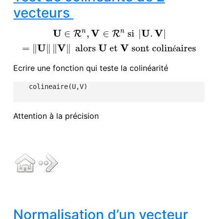
vecteurs
U
V
U
V
n
n
∈
,
∈
si
|
.
|
R
R
U
∈
R
n
,
V
∈
R
n
si
|
U
.
V
|
=
‖
U
‖
‖
V
‖
alors
U
et
V
sont colinéaire
U
V
U
V
=
∥
∥
∥
∥
alors
et
sont colin
aires
é
Ecrire une fonction qui teste la colinéarité
    colineaire(U,V)

Attention à la précision
Normalisation d’un vecteur