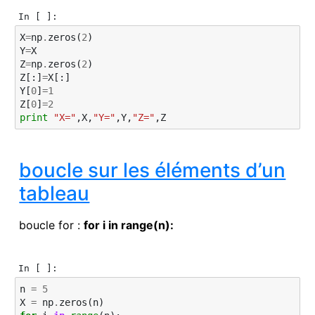
In [ ]:
X
=
np
.
zeros
(
2
)
Y
=
X
Z
=
np
.
zeros
(
2
)
Z
[:]
=
X
[:]
Y
[
0
]
=
1
Z
[
0
]
=
2
print
"X="
,
X
,
"Y="
,
Y
,
"Z="
,
Z
boucle sur les éléments d’un
tableau
boucle for :
for i in range(n):
In [ ]:
n
=
5
X
=
np
.
zeros
(
n
)