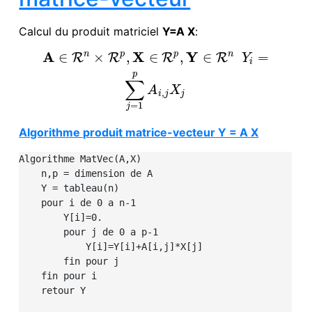
Calcul du produit matriciel
Y=A X
:
A
X
Y
n
p
p
n
∈
×
,
∈
,
∈
=
R
R
R
R
A
∈
R
n
×
R
p
,
X
∈
R
p
,
Y
∈
R
n
Y
i
=
∑
j
=
1
p
A
i
,
j
X
j
Y
i
p
∑
A
X
,
i
j
j
=
1
j
Algorithme produit matrice-vecteur Y = A X
Algorithme MatVec(A,X)

    n,p = dimension de A

    Y = tableau(n)

    pour i de 0 a n-1

        Y[i]=0.

        pour j de 0 a p-1

            Y[i]=Y[i]+A[i,j]*X[j]

        fin pour j

    fin pour i

    retour Y
