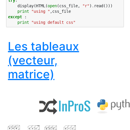
try
:
display
(
HTML
(
open
(
css_file
,
"r"
)
.
read
()))
print
"using "
,
css_file
except
:
print
"using default css"
Les tableaux
(vecteur,
matrice)