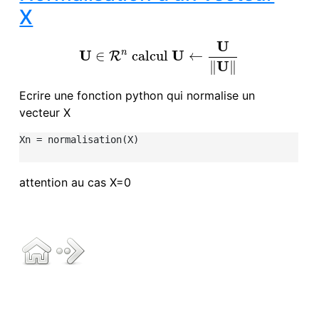
X
U
U
U
n
∈
calcul
←
R
U
∈
R
n
calcul
U
←
U
‖
U
‖
U
∥
∥
Ecrire une fonction python qui normalise un
vecteur X
Xn = normalisation(X)

attention au cas X=0