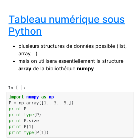
Tableau numérique sous
Python
plusieurs structures de données possible (list,
array, ..)
mais on utilisera essentiellement la structure
array
de la bibliothéque
numpy
In [ ]:
import
numpy
as
np
P
=
np
.
array
([
1.
,
3.
,
5.
])
print
P
print
type
(
P
)
print
P
.
size
print
P
[
1
]
print
type
(
P
[
1
])