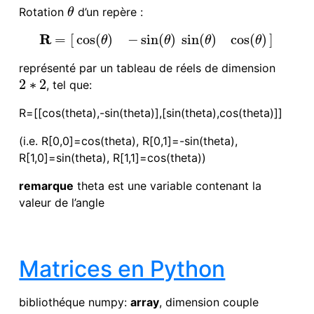
Rotation
d’un repère :
θ
θ
R
=
[
]
cos
(
)
−
sin
(
)
sin
(
)
cos
(
)
R
=
[
cos
(
θ
)
−
sin
(
θ
)
sin
(
θ
)
cos
(
θ
)
]
θ
θ
θ
θ
représenté par un tableau de réels de dimension
2
∗
2
, tel que:
2
∗
2
R=[[cos(theta),-sin(theta)],[sin(theta),cos(theta)]]
(i.e. R[0,0]=cos(theta), R[0,1]=-sin(theta),
R[1,0]=sin(theta), R[1,1]=cos(theta))
remarque
theta est une variable contenant la
valeur de l’angle
Matrices en Python
bibliothéque numpy:
array
, dimension couple