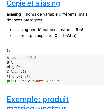
Copie et aliasing
aliasing
= noms de variable différents, mais
données partagées
aliasing par défaut sous python:
B=A
sinon copie explicite:
C[:,:]=A[:,:]
In [ ]:
A
=
np
.
zeros
((
2
,
2
))
B
=
A
B
[
0
,
0
]
=
2
C
=
A
.
copy
()
C
[
0
,:]
=
[
3
,
4
]
print
"A="
,
A
,
"
\n
B="
,
B
,
"
\n
C="
,
C
Exemple: produit
matrice-vecteur