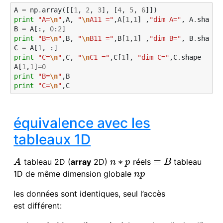
A
=
np
.
array
([[
1
,
2
,
3
],
[
4
,
5
,
6
]])
print
"A=
\n
"
,
A
,
"
\n
A11 ="
,
A
[
1
,
1
]
,
"dim A="
,
A
.
shape
B
=
A
[:,
0
:
2
]
print
"B=
\n
"
,
B
,
"
\n
B11 ="
,
B
[
1
,
1
]
,
"dim B="
,
B
.
shape
C
=
A
[
1
,
:]
print
"C=
\n
"
,
C
,
"
\n
C1 ="
,
C
[
1
],
"dim C="
,
C
.
shape
A
[
1
,
1
]
=
0
print
"B=
\n
"
,
B
print
"C=
\n
"
,
C
équivalence avec les
tableaux 1D
∗
≡
tableau 2D (
array
2D)
réels
tableau
A
≡
B
A
n
p
B
n
∗
p
1D de même dimension globale
n
p
n
p
les données sont identiques, seul l’accès
est différent: