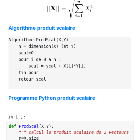
√
n
∑
2
X
|
|
|
|
=
|
|
X
|
|
=
∑
i
=
1
n
X
i
2
X
i
=
1
i
Algorithme produit scalaire
Algorithme ProdScal(X,Y)

    n = dimension(X) (et Y)

    scal=0

    pour i de 0 a n-1

        scal = scal + X[i]*Y[i]

    fin pour

    retour scal

Programme Python produit scalaire
In [ ]:
def
ProdScal
(
X
,
Y
):
""" calcul le produit scalaire de 2 vecteurs """
n
=
X
.
size