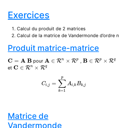
Exercices
Calcul du produit de 2 matrices
Calcul de la matrice de Vandermonde d’ordre n
Produit matrice-matrice
C
A
B
A
B
n
p
p
q
=
∈
×
∈
×
pour
R
R
,
R
R
C
=
A
B
A
∈
R
n
×
R
p
B
∈
R
p
×
R
q
C
n
q
∈
×
et
R
R
C
∈
R
n
×
R
q
p
∑
=
C
i
,
j
=
∑
k
=
1
p
A
i
,
k
B
k
,
j
C
A
B
,
,
,
i
j
i
k
k
j
=
1
k
Matrice de
Vandermonde