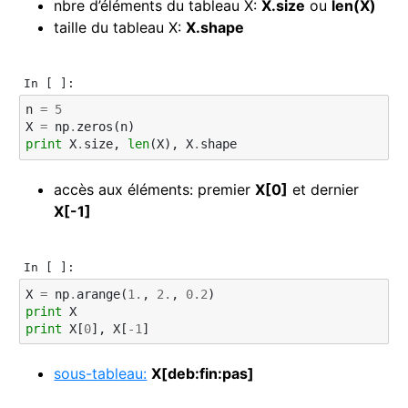
nbre d’éléments du tableau X:
X.size
ou
len(X)
taille du tableau X:
X.shape
In [ ]:
n
=
5
X
=
np
.
zeros
(
n
)
print
X
.
size
,
len
(
X
),
X
.
shape
accès aux éléments: premier
X[0]
et dernier
X[-1]
In [ ]:
X
=
np
.
arange
(
1.
,
2.
,
0.2
)
print
X
print
X
[
0
],
X
[
-
1
]
sous-tableau:
X[deb:fin:pas]