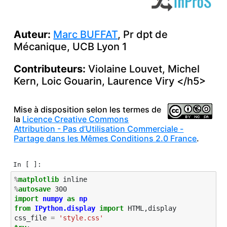
Auteur:
Marc
BUFFAT
, Pr dpt de
Mécanique,
UCB
Lyon 1
Contributeurs:
Violaine Louvet, Michel
Kern, Loic Gouarin, Laurence Viry </h5>
Mise à disposition selon les termes de
la
Licence Creative Commons
Attribution - Pas d’Utilisation Commerciale -
Partage dans les Mêmes Conditions 2.0 France
.
In [ ]:
%
matplotlib
%
autosave
import
numpy
as
np
from
IPython.display
import
HTML
,
display
css_file
=
'style.css'