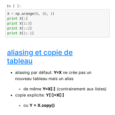
In [ ]:
X
=
np
.
arange
(
0
,
10
,
1
)
print
X
[:]
print
X
[
1
:
3
]
print
X
[::
2
]
print
X
[
1
:
-
1
]
aliasing et copie de
tableau
aliasing par défaut:
Y=X
ne crée pas un
nouveau tableau mais un alias
de même
Y=X[:]
(contrairement aux listes)
copie explicite:
Y[:]=X[:]
ou
Y = X.copy()