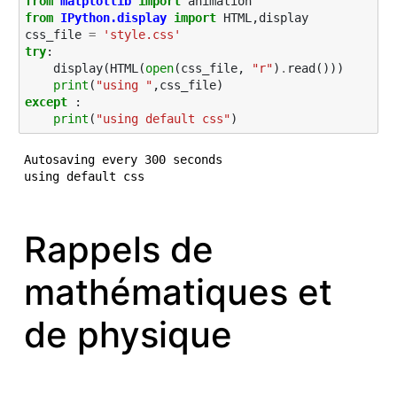
from
matplotlib
import
animation
from
IPython.display
import
HTML
,
display
css_file
=
'style.css'
try
:
display
(
HTML
(
open
(
css_file
,
"r"
)
.
read
()))
print
(
"using "
,
css_file
)
except
:
print
(
"using default css"
)
Autosaving every 300 seconds

Rappels de
mathématiques et
de physique