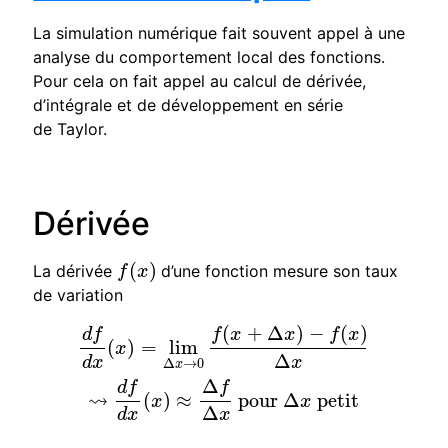
La simulation numérique fait souvent appel à une
analyse du comportement local des fonctions.
Pour cela on fait appel au calcul de dérivée,
d’intégrale et de développement en série
de Taylor.
Dérivée
(
)
La dérivée
d’une fonction mesure son taux
f
(
x
)
f
x
de variation
(
+
Δ
)
−
(
)
d
f
d
x
(
x
)
=
lim
Δ
x
→
0
f
(
x
+
Δ
x
)
−
f
(
x
)
Δ
x
⇝
d
f
d
x
(
x
)
≈
Δ
f
Δ
x
pour
f
x
x
f
x
d
f
(
)
=
lim
x
Δ
d
x
x
Δ
→
0
x
Δ
d
f
f
⇝
(
)
≈
pour
Δ
petit
x
x
Δ
d
x
x