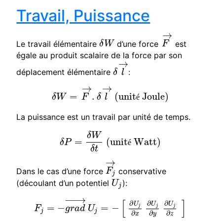
Travail, Puissance
→
Le travail élémentaire
d’une force
est
δ
W
F
→
δ
W
F
égale au produit scalaire de la force par son
→
déplacement élémentaire
:
δ
l
→
δ
l
→
→
=
.
(unit
Joule)
δ
W
=
F
→
.
δ
l
→
(unité Joule)
δ
W
F
δ
l
é
La puissance est un travail par unité de temps.
δ
W
=
(unit
Watt)
δ
P
=
δ
W
δ
t
(unité Watt)
δ
P
é
δ
t
→
Dans le cas d’une force
conservative
F
j
→
F
j
(découlant d’un potentiel
):
U
j
U
j
−
−
→
[
]
∂
∂
∂
U
U
U
=
−
=
−
j
j
j
F
j
=
−
g
r
a
d
→
U
j
=
−
[
∂
U
j
∂
x
∂
U
j
∂
y
∂
U
j
∂
z
]
F
g
r
a
d
U
j
j
∂
∂
∂
x
y
z