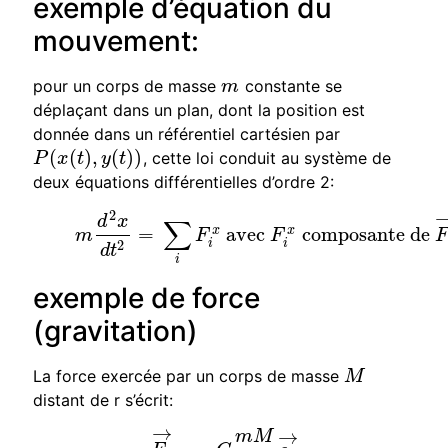
exemple d’équation du
mouvement:
pour un corps de masse
constante se
m
m
déplaçant dans un plan, dont la position est
donnée dans un référentiel cartésien par
(
(
)
,
(
)
)
, cette loi conduit au système de
P
(
x
(
t
)
,
y
(
t
)
)
P
x
t
y
t
deux équations différentielles d’ordre 2:
2
(1)
m
d
2
x
d
t
2
=
∑
i
F
i
x
avec
F
i
x
composante d
d
x
∑
=
avec
composante de
x
x
m
F
F
2
i
i
d
t
i
exemple de force
(gravitation)
La force exercée par un corps de masse
M
M
distant de r s’écrit:
→
→
m
M