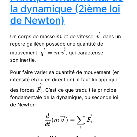
la dynamique (2ième loi
de Newton)
→
Un corps de masse
et de vitesse
dans un
m
v
→
m
v
repère galiléen possède une quantité de
→
→
=
mouvement
, qui caractérise
q
→
=
m
v
→
q
m
v
son inertie.
Pour faire varier sa quantité de mouvement (en
intensité et/ou en direction), il faut lui appliquer
→
des forces
. C’est ce que traduit le principe
F
i
→
F
i
fondamentale de la dynamique, ou seconde loi
de Newton:
→
→
d
∑
(
)
=
d
d
t
(
m
v
→
)
=
∑
i
F
i
→
m
v
F
i
d
t
i