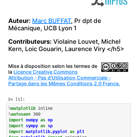
Auteur:
Marc
BUFFAT
, Pr dpt de
Mécanique,
UCB
Lyon 1
Contributeurs:
Violaine Louvet, Michel
Kern, Loic Gouarin, Laurence Viry </h5>
Mise à disposition selon les termes de
la
Licence Creative Commons
Attribution - Pas d’Utilisation Commerciale -
Partage dans les Mêmes Conditions 2.0 France.
In [1]:
%
matplotlib
%
autosave
import
numpy
as
np
import
sympy
as
sp
import
matplotlib.pyplot
as
plt