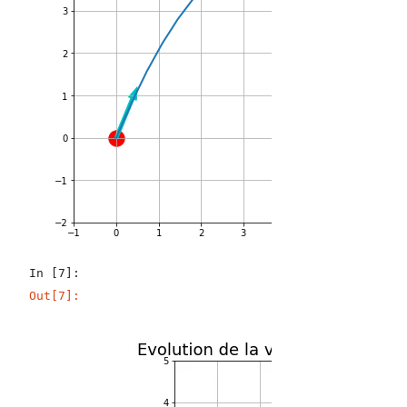
In [7]:
Out[7]: