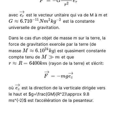
=
−
F
→
=
−
G
m
M
r
2
e
r
→
F
G
e
r
2
r
→
avec
est le vecteur unitaire qui va de M à m et
e
r
→
e
r
−
11
2
−
2
≈
6.7
10
est la constante
G
≈
6.7
10
−
11
N
m
2
k
g
−
2
G
N
m
k
g
universelle de gravitation.
Dans le cas d’un objet de masse m sur la terre, la
force de gravitation exercée par la terre (de
24
≈
6.10
masse
) est quasiment constante
M
≈
6.10
24
k
g
M
k
g
≫
compte tenu de
et que
M
≫
m
M
m
≈
=
6400
(rayon de la terre) et s’écrit:
r
≈
R
=
6400
k
m
r
R
k
m
→
→
=
−
F
→
=
−
m
g
e
z
→
F
m
g
e
z
→
où
est la direction de la verticale dirigée vers
e
z
→
e
z
le haut et $g=\frac{
GM
}{R^2}\approx 9.8
ms^{-2}$ est l’accélération de la pesanteur.