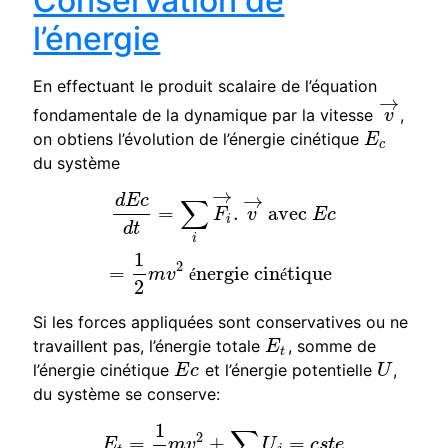
Conservation de
l’énergie
En effectuant le produit scalaire de l’équation
→
fondamentale de la dynamique par la vitesse
,
v
→
v
on obtiens l’évolution de l’énergie cinétique
E
c
E
c
du système
→
→
d
E
c
d
t
=
∑
i
F
i
d
→
E
.
v
c
→
avec
E
c
=
1
2
m
v
2
énergie cinétique
∑
=
.
avec
F
v
E
c
i
d
t
i
1
2
=
nergie cin
tique
m
v
é
é
2
Si les forces appliquées sont conservatives ou ne
travaillent pas, l’énergie totale
, somme de
E
t
E
t
l’énergie cinétique
et l’énergie potentielle
,
E
c
U
E
c
U
du système se conserve:
1
∑
2
=
+
=
E
t
=
1
2
m
v
2
+
∑
j
U
j
=
c
s
t
e
E
m
v
U
c
s
t
e