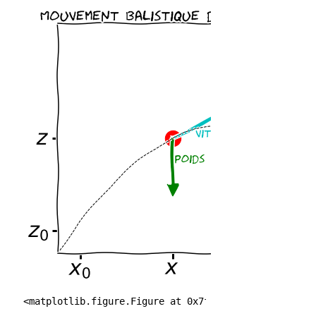
<matplotlib.figure.Figure at 0x7f827dd36518>