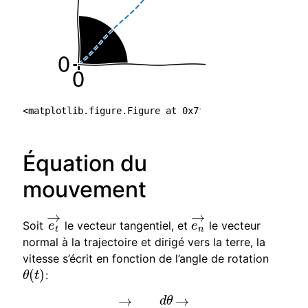
<matplotlib.figure.Figure at 0x7f827de345f8>
Équation du
mouvement
→
→
Soit
le vecteur tangentiel, et
le vecteur
e
t
→
e
n
→
e
e
t
n
normal à la trajectoire et dirigé vers la terre, la
vitesse s’écrit en fonction de l’angle de rotation
(
)
:
θ
(
t
)
θ
t
→
→
d
θ