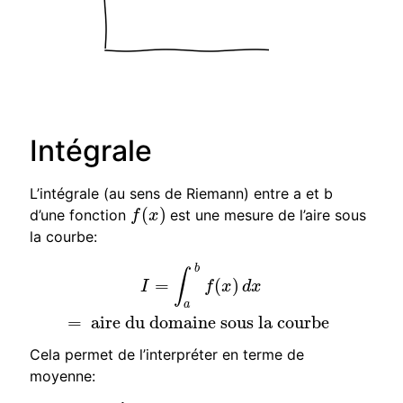
Intégrale
L’intégrale (au sens de Riemann) entre a et b
(
)
d’une fonction
est une mesure de l’aire sous
f
(
x
)
f
x
la courbe:
b
I
=
∫
a
b
f
(
x
)
d
x
=
aire du domaine sous la courbe
∫
=
(
)
I
f
x
d
x
a
=
aire du domaine sous la courbe
Cela permet de l’interpréter en terme de
moyenne: