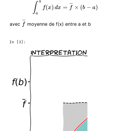
b
∫
¯
¯
¯
(
)
=
×
(
−
)
∫
a
b
f
(
x
)
d
x
=
f
¯
×
(
b
−
a
)
f
x
d
x
f
b
a
a
¯
¯
¯
avec
moyenne de f(x) entre a et b
f
¯
f
In [3]: