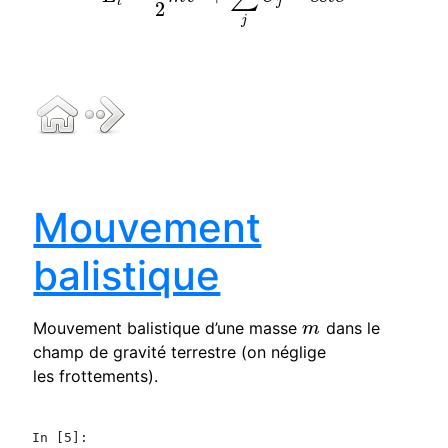
t
j
2
j
Mouvement
balistique
Mouvement balistique d’une masse
dans le
m
m
champ de gravité terrestre (on néglige
les frottements).
In [5]: