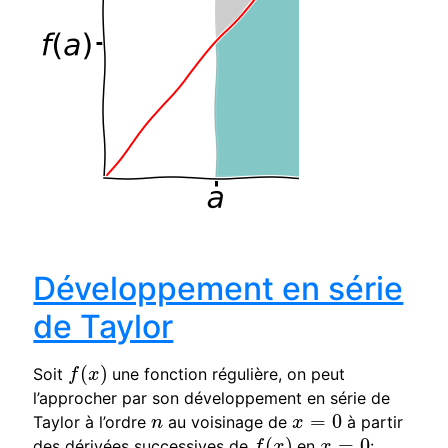
Développement en série
de Taylor
(
)
Soit
une fonction régulière, on peut
f
(
x
)
f
x
l’approcher par son développement en série de
=
0
Taylor à l’ordre
au voisinage de
à partir
n
x
=
0
n
x
(
)
=
0
des dérivées successives de
en
:
f
(
x
)
x
=
0
f
x
x