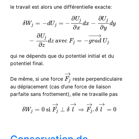
le travail est alors une différentielle exacte:
∂
∂
δ
W
j
=
−
d
U
j
=
−
∂
U
j
∂
x
d
x
−
∂
U
j
∂
y
d
y
−
∂
U
j
∂
z
d
z
avec
F
j
=
−
g
r
U
U
j
j
=
−
=
−
−
δ
W
d
U
d
x
d
y
j
j
∂
∂
x
y
−
−
→
∂
U
j
−
avec
=
−
d
z
F
g
r
a
d
U
j
j
∂
z
qui ne dépends que du potentiel initial et du
potentiel final.
→
De même, si une force
reste perpendiculaire
F
j
→
F
j
au déplacement (cas d’une force de liaison
parfaite sans frottement), elle ne travaille pas
→
→
→
→
=
0
si
⊥
⇒
.
=
0
δ
W
j
=
0
si
F
j
→
⊥
δ
l
→
⇒
F
j
→
.
δ
l
→
=
0
δ
W
F
δ
l
F
δ
l
j
j
j