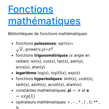
Fonctions
mathématiques
Bibliothèques de fonctions mathématiques:
fonctions
puissances
: sqrt(x)=
−
−
y
√
, power(x,y)=
x
x
y
x
x
fonctions
trigonométriques
(x angle en
radian): sin(x), cos(x), tan(x), asin(y),
acos(y), atan(y)
logarithme
log(x), log10(x), exp(x)
fonctions
hyperboliques
: sinh(x), cosh(x),
tanh(x), asinh(x), acosh(x), atanh(x)
=
constantes mathématiques:
pi
et
e
=
π
π
=
(
1
)
=
e
x
p
(
1
)
e
x
p
opérateurs mathématiques: + , - , * , / , //, ** ,
%