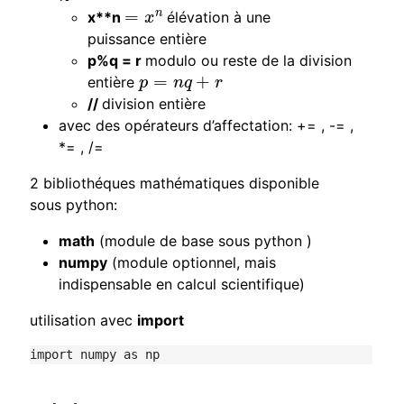
=
n
x**n
élévation à une
=
x
n
x
puissance entière
p%q = r
modulo ou reste de la division
=
+
entière
p
=
n
q
+
r
p
n
q
r
//
division entière
avec des opérateurs d’affectation: += , -= ,
*= , /=
2 bibliothéques mathématiques disponible
sous python:
math
(module de base sous python )
numpy
(module optionnel, mais
indispensable en calcul scientifique)
utilisation avec
import
import numpy as np 