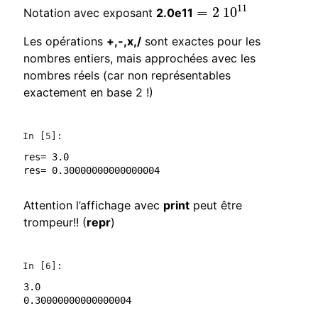
11
=
2
10
Notation avec exposant
2.0e11
=
2
10
11
Les opérations
+,-,x,/
sont exactes pour les
nombres entiers, mais approchées avec les
nombres réels (car non représentables
exactement en base 2 !)
In [5]:
res= 3.0

Attention l’affichage avec
print
peut être
trompeur!! (
repr
)
In [6]:
3.0
