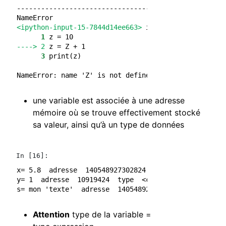
---------------------------------------------------
NameError
<ipython-input-15-7844d14ee663>
 in 
<module>
()
      1
 z 
=
10
----> 2
z 
=
 Z 
+
1
      3
 print
(
z
)
NameError
: name 'Z' is not defined
une variable est associée à une adresse
mémoire où se trouve effectivement stocké
sa valeur, ainsi qu’à un type de données
In [16]:
x= 5.8  adresse  140548927302824  type  <class 'floa
y= 1  adresse  10919424  type  <class 'int'>

Attention
type de la variable =