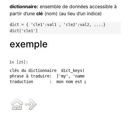
dictionnaire:
ensemble de données accessible à
partir d’une
clé
(nom) (au lieu d’un indice)
dict = { 'cle1':val1 , 'cle2':val2, ....}

exemple
In [25]:
clés du dictionnaire  dict_keys(['is', 'nobody', ' y
phrase à traduire:  ['my', 'name', 'is', 'nobody']
