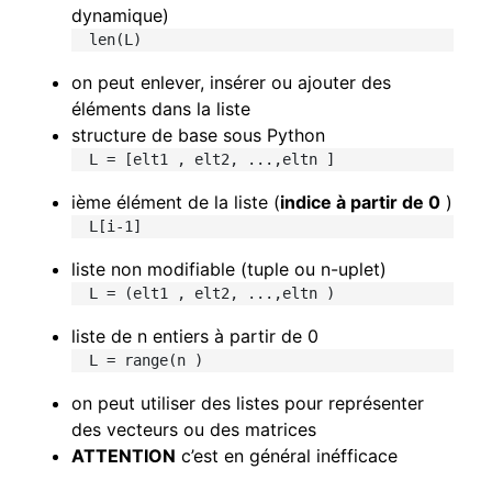
dynamique)
  len(L)
on peut enlever, insérer ou ajouter des
éléments dans la liste
structure de base sous Python
  L = [elt1 , elt2, ...,eltn ]
ième élément de la liste (
indice à partir de 0
)
  L[i-1]
liste non modifiable (tuple ou n-uplet)
  L = (elt1 , elt2, ...,eltn )    
liste de n entiers à partir de 0
  L = range(n )
on peut utiliser des listes pour représenter
des vecteurs ou des matrices
ATTENTION
c’est en général inéfficace