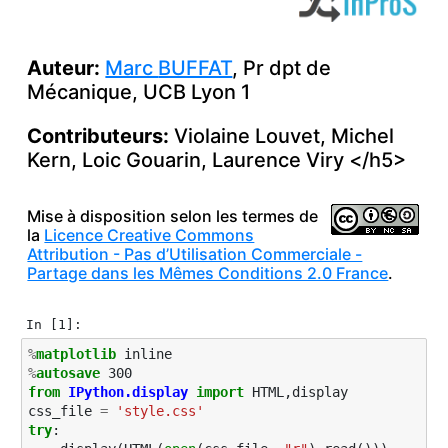
Auteur:
Marc
BUFFAT
, Pr dpt de
Mécanique,
UCB
Lyon 1
Contributeurs:
Violaine Louvet, Michel
Kern, Loic Gouarin, Laurence Viry </h5>
Mise à disposition selon les termes de
la
Licence Creative Commons
Attribution - Pas d’Utilisation Commerciale -
Partage dans les Mêmes Conditions 2.0 France
.
In [1]:
%
matplotlib
%
autosave
from
IPython.display
import
HTML
,
display
css_file
=
'style.css'
try
: