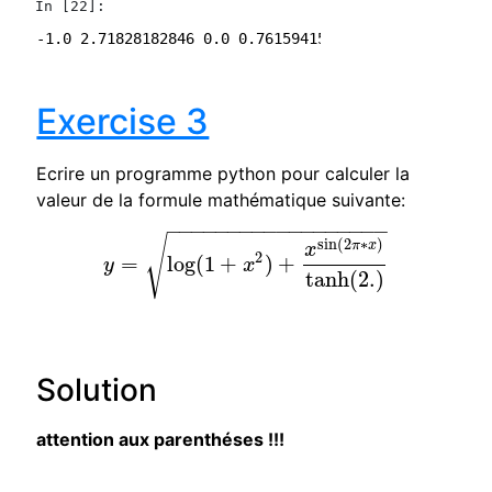
In [22]:
Exercise 3
Ecrire un programme python pour calculer la
valeur de la formule mathématique suivante:
−
−
−
−
−
−
−
−
−
−
−
−
−
−
−
−
−
−
√
sin
(
2
∗
)
π
x
x
2
=
log
(
1
+
)
+
y
x
y
=
log
(
1
+
x
2
)
+
x
sin
(
2
π
∗
x
)
tanh
(
2.
)
tanh
(
2.
)
Solution
attention aux parenthéses !!!