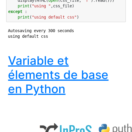
display
(
HTML
(
open
(
css_file
,
"r"
)
.
read
()))
print
(
"using "
,
css_file
)
except
:
print
(
"using default css"
)
Autosaving every 300 seconds

Variable et
élements de base
en Python