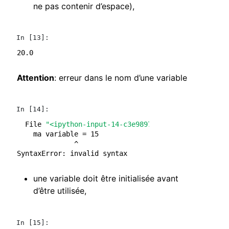
ne pas contenir d’espace),
In [13]:
Attention
: erreur dans le nom d’une variable
In [14]:
  File 
"<ipython-input-14-c3e989711734>"
, line 
1
    ma variable = 15
SyntaxError
:
une variable doit être initialisée avant
d’être utilisée,
In [15]: