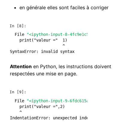
en générale elles sont faciles à corriger
In [8]:
  File 
"<ipython-input-8-4fc9e1c50a01>"
, line 
1
    print("valeur ="  1)
SyntaxError
:
Attention
en Python, les instructions doivent
respectées une mise en page.
In [9]:
  File 
"<ipython-input-9-6fdc615a9693>"
, line 
2
    print("valeur =",2)
IndentationError
: