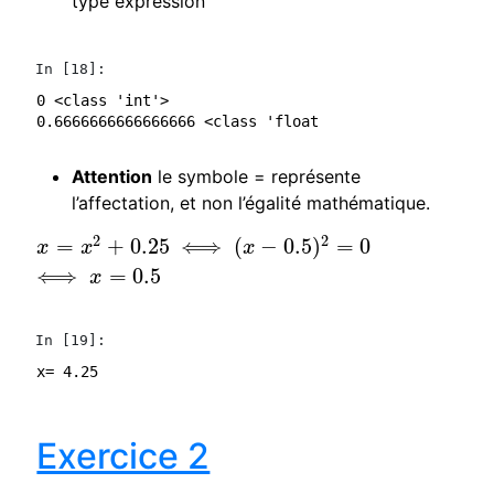
type expression
In [18]:
0 <class 'int'>

Attention
le symbole = représente
l’affectation, et non l’égalité mathématique.
2
2
=
+
0.25
⟺
(
−
0.5
)
=
0
x
=
x
2
+
0.25
⟺
(
x
−
0.5
)
2
=
0
⟺
x
=
0.5
x
x
x
⟺
=
0.5
x
In [19]:
Exercice 2