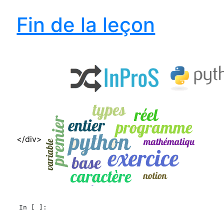
Fin de la leçon
</div>
In [ ]: