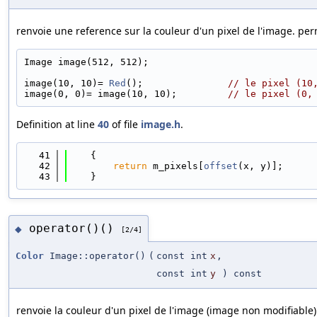
renvoie une reference sur la couleur d'un pixel de l'image. per
Image image(512, 512);
image(10, 10)= 
Red
();               
// le pixel (10
image(0, 0)= image(10, 10);         
// le pixel (0,
Definition at line
40
of file
image.h
.
   41
    {
   42
return
 m_pixels[
offset
(x, y)];
   43
    }
operator()()
◆
[2/4]
Color
Image::operator()
(
const int
x
,
const int
y
) const
renvoie la couleur d'un pixel de l'image (image non modifiable)