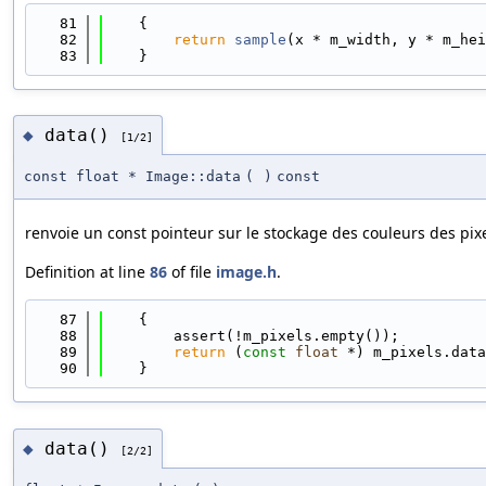
   81
    {
   82
return
sample
(x * m_width, y * m_hei
   83
    }
data()
◆
[1/2]
const float * Image::data
(
)
const
renvoie un const pointeur sur le stockage des couleurs des pixe
Definition at line
86
of file
image.h
.
   87
    {
   88
        assert(!m_pixels.empty());
   89
return
 (
const
float
 *) m_pixels.data
   90
    }
data()
◆
[2/2]