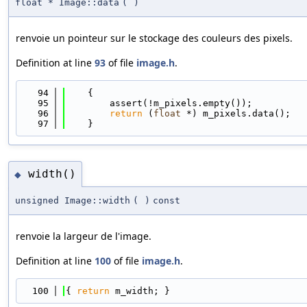
float * Image::data
(
)
renvoie un pointeur sur le stockage des couleurs des pixels.
Definition at line
93
of file
image.h
.
   94
    {
   95
        assert(!m_pixels.empty());
   96
return
 (
float
 *) m_pixels.data();
   97
    }
width()
◆
unsigned Image::width
(
)
const
renvoie la largeur de l'image.
Definition at line
100
of file
image.h
.
  100
{ 
return
 m_width; }