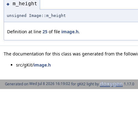
m_height
◆
unsigned Image::m_height
Definition at line
25
of file
image.h
.
The documentation for this class was generated from the followin
src/gKit/
image.h
Generated on
for gKit2 light by
1.17.0