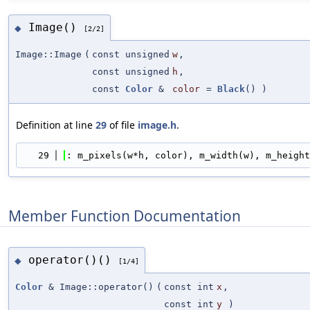
Image()
◆
[2/2]
Image::Image
(
const unsigned
w
,
const unsigned
h
,
const
Color
&
color
=
Black
()
)
Definition at line
29
of file
image.h
.
   29
: m_pixels(w*h, color), m_width(w), m_height
Member Function Documentation
operator()()
◆
[1/4]
Color
& Image::operator()
(
const int
x
,
const int
y
)