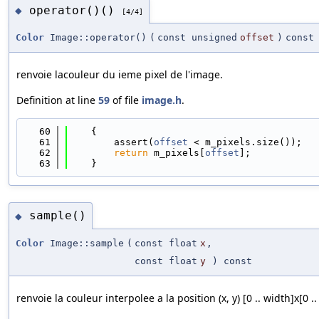
operator()()
◆
[4/4]
Color
Image::operator()
(
const unsigned
offset
)
const
renvoie lacouleur du ieme pixel de l'image.
Definition at line
59
of file
image.h
.
   60
    {
   61
        assert(
offset
 < m_pixels.size());
   62
return
 m_pixels[
offset
];
   63
    }
sample()
◆
Color
Image::sample
(
const float
x
,
const float
y
) const
renvoie la couleur interpolee a la position (x, y) [0 .. width]x[0 ..