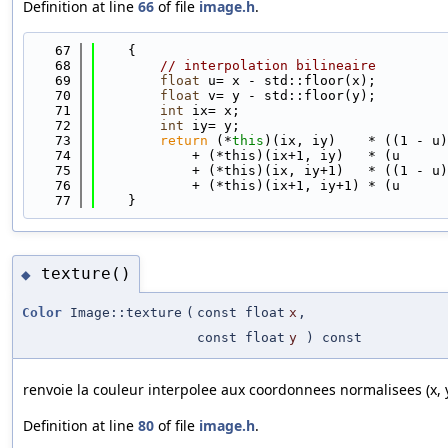
Definition at line
66
of file
image.h
.
   67
    {
   68
// interpolation bilineaire 
   69
float
 u= x - std::floor(x);
   70
float
 v= y - std::floor(y);
   71
int
 ix= x;
   72
int
 iy= y;
   73
return
 (*
this
)(ix, iy)    * ((1 - u)
   74
            + (*this)(ix+1, iy)   * (u      
   75
            + (*this)(ix, iy+1)   * ((1 - u)
   76
            + (*this)(ix+1, iy+1) * (u      
   77
    }
texture()
◆
Color
Image::texture
(
const float
x
,
const float
y
) const
renvoie la couleur interpolee aux coordonnees normalisees (x, y) [
Definition at line
80
of file
image.h
.