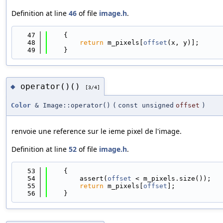
Definition at line
46
of file
image.h
.
   47
    {
   48
return
 m_pixels[
offset
(x, y)];
   49
    }
operator()()
◆
[3/4]
Color
& Image::operator()
(
const unsigned
offset
)
renvoie une reference sur le ieme pixel de l'image.
Definition at line
52
of file
image.h
.
   53
    {
   54
        assert(
offset
 < m_pixels.size());
   55
return
 m_pixels[
offset
];
   56
    }