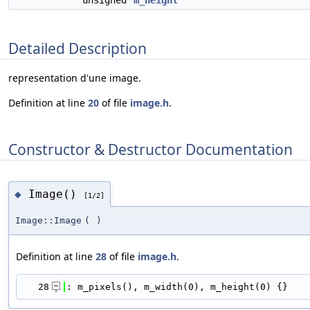
unsigned
m_height
Detailed Description
representation d'une image.
Definition at line
20
of file
image.h
.
Constructor & Destructor Documentation
Image()
◆
[1/2]
Image::Image
(
)
Definition at line
28
of file
image.h
.
   28
: m_pixels(), m_width(0), m_height(0) {}