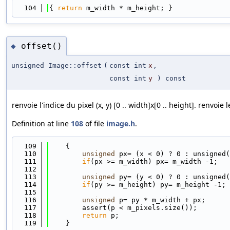
  104
{ 
return
 m_width * m_height; }
offset()
◆
unsigned Image::offset
(
const int
x
,
const int
y
) const
renvoie l'indice du pixel (x, y) [0 .. width]x[0 .. height]. renvoie 
Definition at line
108
of file
image.h
.
  109
    {
  110
unsigned
 px= (x < 0) ? 0 : unsigned(
  111
if
(px >= m_width) px= m_width -1;
  112
  113
unsigned
 py= (y < 0) ? 0 : unsigned(
  114
if
(py >= m_height) py= m_height -1;
  115
  116
unsigned
 p= py * m_width + px;
  117
        assert(p < m_pixels.size());
  118
return
 p;
  119
    }