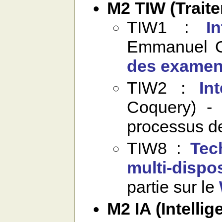
M2 TIW (Traite
TIW1 :
I
Emmanuel Co
des exame
TIW2 :
Int
Coquery) 
processus d
TIW8 :
Tec
multi-dispos
partie sur le
M2 IA (Intellige