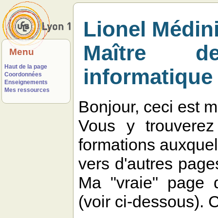
Lionel Médin
Maître d
Menu
Haut de la page
informatique
Coordonnées
Enseignements
Mes ressources
Bonjour, ceci est 
Vous y trouverez
formations auxquell
vers d'autres pages
Ma "vraie" page 
(voir ci-dessous). 