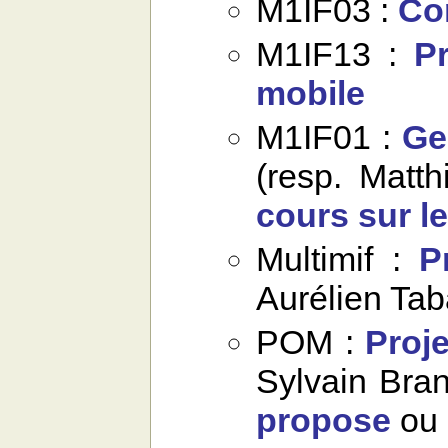
M1IF03 :
Co
M1IF13 :
P
mobile
M1IF01 :
Ge
(resp. Matt
cours sur l
Multimif :
P
Aurélien Tab
POM :
Proje
Sylvain Bran
propose
ou 