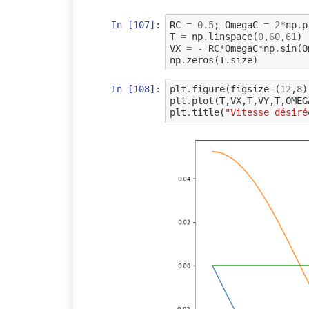
In [107]:
RC
=
0.5
;
OmegaC
=
2
*
np
.
p
T
=
np
.
linspace
(
0
,
60
,
61
)
VX
=
-
RC
*
OmegaC
*
np
.
sin
(
O
np
.
zeros
(
T
.
size
)
In [108]:
plt
.
figure
(
figsize
=
(
12
,
8
)
plt
.
plot
(
T
,
VX
,
T
,
VY
,
T
,
OMEG
plt
.
title
(
"Vitesse désiré