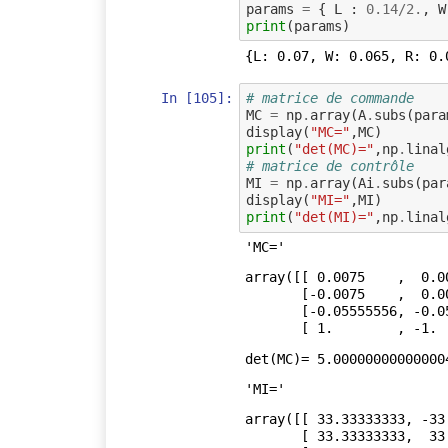
params
=
{
L
:
0.14
/
2.
,
W
print
(
params
)
In [105]:
# matrice de commande 
MC
=
np
.
array
(
A
.
subs
(
para
display
(
"MC="
,
MC
)
print
(
"det(MC)="
,
np
.
linal
# matrice de contrôle
MI
=
np
.
array
(
Ai
.
subs
(
par
display
(
"MI="
,
MI
)
print
(
"det(MI)="
,
np
.
linal
'MC='
array([[ 0.0075    ,  0.0
       [-0.0075    ,  0.0075    , -0.0075    ,  0.0075    ],

       [-0.05555556, -0.05555556,  0.05555556,  0.05555556],

       [ 1.        ,
'MI='
array([[ 33.33333333, -33
       [ 33.33333333,  33.33333333,  -4.5       ,  -0.25      ],
