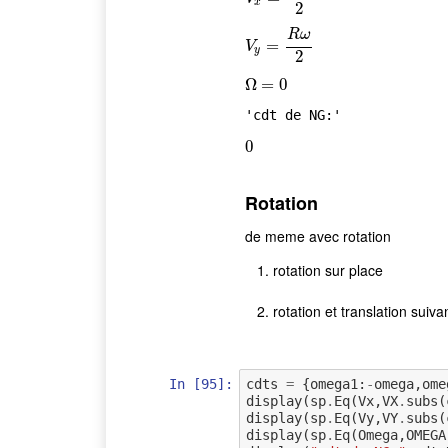
x
2
R
ω
V
y
=
=
R
ω
2
V
y
2
Ω
Ω
=
=
0
0
'cdt de NG:'
0
0
Rotation
de meme avec rotation
rotation sur place
rotation et translation suiva
In [95]:
cdts
=
{
omega1
:
-
omega
,
ome
display
(
sp
.
Eq
(
Vx
,
VX
.
subs
(
display
(
sp
.
Eq
(
Vy
,
VY
.
subs
(
display
(
sp
.
Eq
(
Omega
,
OMEGA