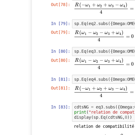
(
−
+
+
−
)
Out[78]:
R
ω
ω
ω
ω
1
2
3
4
R
(
−
ω
1
+
ω
2
+
ω
3
−
ω
4
)
4
=
0
=
4
In [79]:
sp
.
Eq
(
eq2
.
subs
({
Omega
:
OME
(
−
−
+
)
Out[79]:
R
ω
ω
ω
ω
1
2
3
4
R
(
ω
1
−
ω
2
−
ω
3
+
ω
4
)
4
=
0
=
0
4
In [80]:
sp
.
Eq
(
eq3
.
subs
({
Omega
:
OME
(
−
−
+
)
Out[80]:
R
ω
ω
ω
ω
1
2
3
4
R
(
ω
1
−
ω
2
−
ω
3
+
ω
4
)
4
=
0
=
0
4
In [81]:
sp
.
Eq
(
eq4
.
subs
({
Omega
:
OME
(
−
+
+
−
)
Out[81]:
R
ω
ω
ω
ω
1
2
3
4
R
(
−
ω
1
+
ω
2
+
ω
3
−
ω
4
)
4
=
0
=
4
In [83]:
cdtsNG
=
eq3
.
subs
({
Omega
:
print
(
"relation de compat
display
(
sp
.
Eq
(
cdtsNG
,
0
))