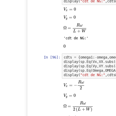
display
(
"cdt de NG:"
,
cdts
V
x
=
=
0
0
V
x
V
y
=
=
0
0
V
y
R
ω
Ω
Ω
=
=
R
ω
L
+
W
+
L
W
'cdt de NG:'
0
0
In [96]:
cdts
=
{
omega1
:
-
omega
,
ome
display
(
sp
.
Eq
(
Vx
,
VX
.
subs
(
display
(
sp
.
Eq
(
Vy
,
VY
.
subs
(
display
(
sp
.
Eq
(
Omega
,
OMEGA
display
(
"cdt de NG:"
,
cdts
R
ω
V
x
=
=
−
R
−
ω
2
V
x
2
V
y
=
=
0
0
V
y
R
ω
Ω
Ω
=
=
R
ω
2
(
L
+
W
)
2
(
+
)
L
W