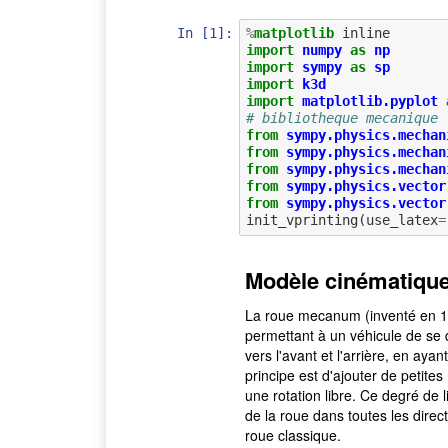
In [1]:
%
matplotlib
import
numpy
as
np
import
sympy
as
sp
import
k3d
import
matplotlib.pyplot
# bibliotheque mecanique
from
sympy.physics.mechan
from
sympy.physics.mechan
from
sympy.physics.mechan
from
sympy.physics.vector
from
sympy.physics.vector
init_vprinting
(
use_latex
=
Modèle cinématiqu
La roue mecanum (inventé en 
permettant à un véhicule de se d
vers l'avant et l'arrière, en ayan
principe est d'ajouter de petite
une rotation libre. Ce degré de
de la roue dans toutes les direc
roue classique.