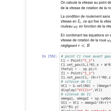
On calcule la vitesse au point 
de la vitesse de rotation de la 
La condition de roulement sans
vitesse en
, ce qui fixe la vit
I
1
I
1
rouleau
en fonction de la vit
ω
I
ω
I
En combinant les équations on 
vitesse de rotation de la roue
ω
ω
négligeant
r
≪
≪
R
r
R
In [59]:
# point C1 roue avant gau
C1
=
Point
(
"C_1"
)
C1
.
set_pos
(
G
,
L
*
R1
.
x
+
W
*
R
theta1
=
-
sp
.
pi
/
4
I1
=
Point
(
"I_1"
)
I1
.
set_pos
(
C1
,
-
(
R
+
r
)
*
R0
.
z
# vitesse de C1
VC1
=
G
.
vel
(
R0
)
+
(
Omega
*
display
(
"V(C1)="
,
VC1
)
# vitesse de I1
omega1
,
omegaI
=
sp
.
symbo
VI1
=
VC1
+
omega1
*
(
R
+
r
)
*
a1
)
*
R1
.
y
)
display
(
"pt de contacte V