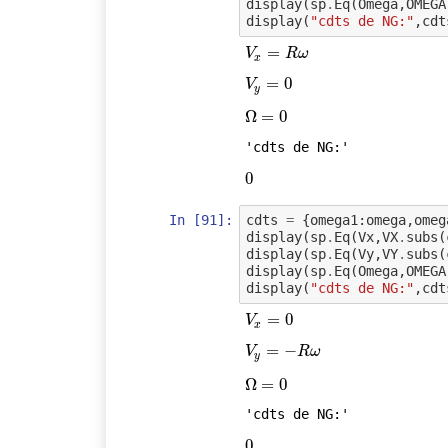
display
(
sp
.
Eq
(
Omega
,
OMEGA
display
(
"cdts de NG:"
,
cdt
V
x
=
=
R
ω
V
R
ω
x
V
y
=
=
0
0
V
y
Ω
Ω
=
=
0
0
'cdts de NG:'
0
0
In [91]:
cdts
=
{
omega1
:
omega
,
omeg
display
(
sp
.
Eq
(
Vx
,
VX
.
subs
(
display
(
sp
.
Eq
(
Vy
,
VY
.
subs
(
display
(
sp
.
Eq
(
Omega
,
OMEGA
display
(
"cdts de NG:"
,
cdt
V
x
=
=
0
0
V
x
V
y
=
=
−
R
−
ω
V
R
ω
y
Ω
Ω
=
=
0
0
'cdts de NG:'
0
0