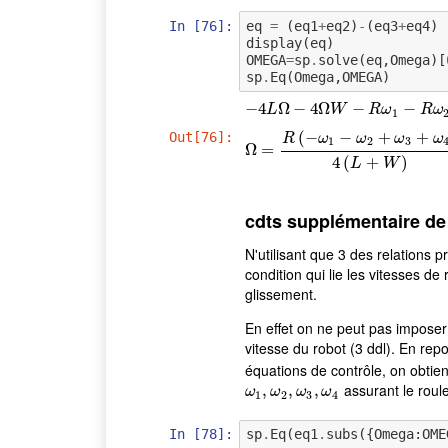
In [76]:
eq
=
(
eq1
+
eq2
)
-
(
eq3
+
eq4
)
display
(
eq
)
OMEGA
=
sp
.
solve
(
eq
,
Omega
)[
sp
.
Eq
(
Omega
,
OMEGA
)
−
−
4
4
L
Ω
Ω
−
4
−
Ω
W
4
Ω
−
R
ω
1
−
−
R
ω
2
+
R
−
ω
3
+
L
W
R
ω
R
ω
1
(
−
−
+
+
Out[76]:
R
ω
ω
ω
ω
1
2
3
Ω
Ω
=
=
R
(
−
ω
1
−
ω
2
+
ω
3
+
ω
4
)
4
(
L
+
W
)
4
(
+
)
L
W
cdts supplémentaire de
N'utilisant que 3 des relations
condition qui lie les vitesses de 
glissement.
En effet on ne peut pas imposer
vitesse du robot (3 ddl). En repo
équations de contrôle, on obtiens
assurant le roul
ω
1
,
,
ω
2
,
,
ω
3
,
ω
,
4
ω
ω
ω
ω
1
2
3
4
In [78]:
sp
.
Eq
(
eq1
.
subs
({
Omega
:
OME