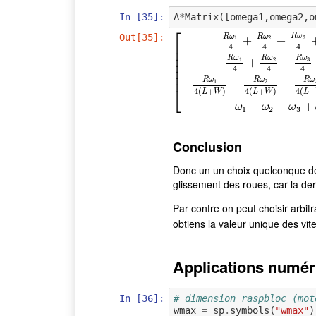
In [35]:
A
*
Matrix
([
omega1
,
omega2
,
o
⎡
Out[35]:
R
ω
R
ω
R
ω
3
1
2
+
+
⎢
4
4
4
⎢
⎢
R
ω
R
ω
R
ω
3
1
2
−
+
−
⎢
4
4
4
⎢
[
R
ω
1
4
+
R
ω
2
4
+
R
ω
3
4
+
R
ω
4
4
−
R
⎢
R
ω
R
ω
R
ω
1
2
−
−
+
⎣
4
(
+
)
4
(
+
)
4
(
+
L
W
L
W
L
−
−
+
ω
ω
ω
1
2
3
Conclusion
Donc un un choix quelconque de
glissement des roues, car la dern
Par contre on peut choisir arbit
obtiens la valeur unique des vit
Applications numér
In [36]:
# dimension raspbloc (mot
wmax
=
sp
.
symbols
(
"wmax"
)