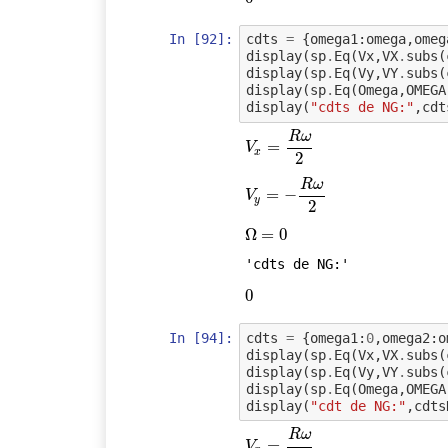
In [92]:
cdts
=
{
omega1
:
omega
,
omeg
display
(
sp
.
Eq
(
Vx
,
VX
.
subs
(
display
(
sp
.
Eq
(
Vy
,
VY
.
subs
(
display
(
sp
.
Eq
(
Omega
,
OMEGA
display
(
"cdts de NG:"
,
cdt
R
ω
V
x
=
=
R
ω
2
V
x
2
R
ω
V
y
=
=
−
R
−
ω
2
V
y
2
Ω
Ω
=
=
0
0
'cdts de NG:'
0
0
In [94]:
cdts
=
{
omega1
:
0
,
omega2
:
o
display
(
sp
.
Eq
(
Vx
,
VX
.
subs
(
display
(
sp
.
Eq
(
Vy
,
VY
.
subs
(
display
(
sp
.
Eq
(
Omega
,
OMEGA
display
(
"cdt de NG:"
,
cdts
R
ω
V
x
=
=
R
ω
2
V