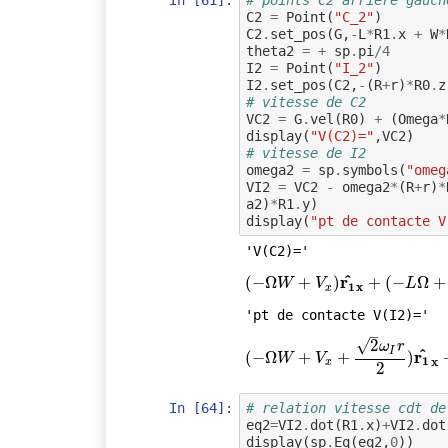
C2
=
Point
(
"C_2"
)
C2
.
set_pos
(
G
,
-
L
*
R1
.
x
+
W
*
theta2
=
+
sp
.
pi
/
4
I2
=
Point
(
"I_2"
)
I2
.
set_pos
(
C2
,
-
(
R
+
r
)
*
R0
.
z
# vitesse de C2
VC2
=
G
.
vel
(
R0
)
+
(
Omega
*
display
(
"V(C2)="
,
VC2
)
# vitesse de I2
omega2
=
sp
.
symbols
(
"omeg
VI2
=
VC2
-
omega2
*
(
R
+
r
)
*
a2
)
*
R1
.
y
)
display
(
"pt de contacte V
'V(C2)='
^
r
(
(
−
−
Ω
Ω
W
+
V
+
x
)
r
1
^
x
)
+
(
−
L
Ω
+
+
(
V
−
y
)
r
1
Ω
^
y
+
W
V
L
1
x
x
'pt de contacte V(I2)='
–
√
2
ω
r
I
^
r
(
(
−
−
Ω
Ω
W
+
V
+
x
+
2
ω
I
+
r
2
)
r
1
^
x
+
(
−
L
)
Ω
+
V
y
W
V
1
x
x
2
In [64]:
# relation vitesse cdt de
eq2
=
VI2
.
dot
(
R1
.
x
)
+
VI2
.
dot
display
(
sp
.
Eq
(
eq2
,
0
))