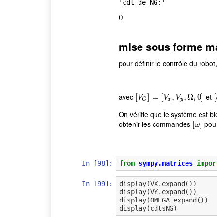
'cdt de NG:'
0
0
mise sous forme mat
pour définir le contrôle du robot
avec
et
[
[
V
G
]
]
=
[
=
V
x
[
,
V
y
,
,
Ω
,
0
,
]
Ω
,
0
]
[
[
V
V
V
x
y
G
On vérifie que le système est bie
obtenir les commandes
pour
[
[
ω
]
]
ω
In [98]:
from
sympy.matrices
impor
In [99]:
display
(
VX
.
expand
())
display
(
VY
.
expand
())
display
(
OMEGA
.
expand
())
display
(
cdtsNG
)