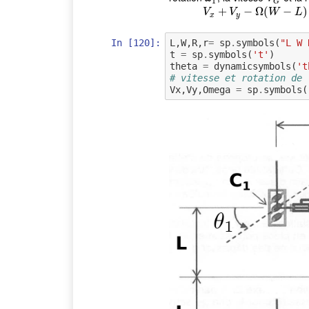
1
G
+
−
Ω
(
V
x
+
V
−
y
−
Ω
)
V
V
W
L
x
y
In [120]:
L
,
W
,
R
,
r
=
sp
.
symbols
(
"L W 
t
=
sp
.
symbols
(
't'
)
theta
=
dynamicsymbols
(
't
# vitesse et rotation de 
Vx
,
Vy
,
Omega
=
sp
.
symbols
(