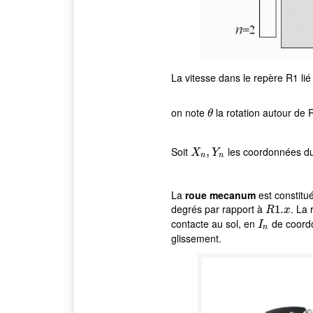
La vitesse dans le repère R1 lié 
on note
la rotation autour de 
θ
θ
Soit
les coordonnées du
X
n
,
Y
,
n
X
Y
n
n
La
roue mecanum
est constitu
degrés par rapport à
. La 
R
1.
1.
x
R
x
contacte au sol, en
de coor
I
n
I
n
glissement.