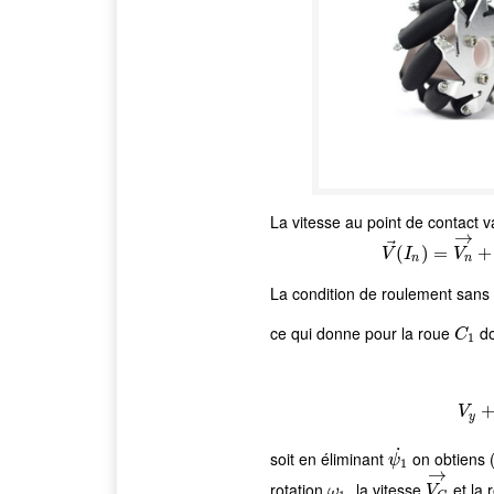
La vitesse au point de contact v
→
⃗
(
V
→
)
(
I
=
n
)
=
V
n
+
→
V
I
V
n
n
La condition de roulement sans
ce qui donne pour la roue
do
C
1
C
1
V
y
˙
soit en éliminant
on obtiens 
ψ
1
˙
ψ
1
→
rotation
, la vitesse
et la 
ω
1
V
G
→
ω
V