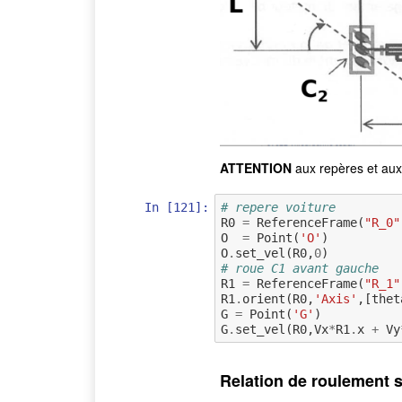
ATTENTION
aux repères et aux
In [121]:
# repere voiture
R0
=
ReferenceFrame
(
"R_0"
O
=
Point
(
'O'
)
O
.
set_vel
(
R0
,
0
)
# roue C1 avant gauche
R1
=
ReferenceFrame
(
"R_1"
R1
.
orient
(
R0
,
'Axis'
,[
thet
G
=
Point
(
'G'
)
G
.
set_vel
(
R0
,
Vx
*
R1
.
x
+
Vy
Relation de roulement 