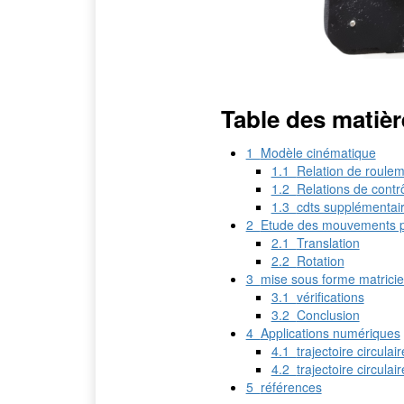
Table des matièr
1
Modèle cinématique
1.1
Relation de roule
1.2
Relations de contrô
1.3
cdts supplémentai
2
Etude des mouvements p
2.1
Translation
2.2
Rotation
3
mise sous forme matricie
3.1
vérifications
3.2
Conclusion
4
Applications numériques
4.1
trajectoire circulair
4.2
trajectoire circulair
5
références