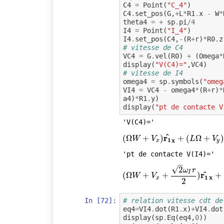
C4
=
Point
(
"C_4"
)
C4
.
set_pos
(
G
,
+
L
*
R1
.
x
-
W
*
theta4
=
+
sp
.
pi
/
4
I4
=
Point
(
"I_4"
)
I4
.
set_pos
(
C4
,
-
(
R
+
r
)
*
R0
.
z
# vitesse de C4
VC4
=
G
.
vel
(
R0
)
+
(
Omega
*
display
(
"V(C4)="
,
VC4
)
# vitesse de I4
omega4
=
sp
.
symbols
(
"omeg
VI4
=
VC4
-
omega4
*
(
R
+
r
)
*
a4
)
*
R1
.
y
)
display
(
"pt de contacte V
'V(C4)='
^
r
(
(
Ω
Ω
W
+
V
+
x
)
r
1
^
)
x
+
(
L
Ω
+
+
V
(
y
)
r
Ω
1
^
+
y
)
W
V
L
V
1
x
x
y
'pt de contacte V(I4)='
–
√
2
ω
r
I
^
r
(
(
Ω
Ω
W
+
V
+
x
+
2
ω
+
I
r
2
)
r
1
^
x
+
(
L
)
Ω
+
V
y
−
+
W
V
1
x
x
2
In [72]:
# relation vitesse cdt de
eq4
=
VI4
.
dot
(
R1
.
x
)
+
VI4
.
dot
display
(
sp
.
Eq
(
eq4
,
0
))