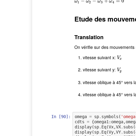
ω
1
−
−
ω
2
−
ω
−
3
+
ω
4
+
=
0
=
0
ω
ω
ω
ω
1
2
3
4
Etude des mouveme
Translation
On vérifie sur des mouvements s
vitesse suivant x:
V
x
V
x
vitesse suivant y:
V
y
V
y
vitesse oblique à 45° vers l
vitesse oblique à 45° vers 
In [90]:
omega
=
sp
.
symbols
(
'omega
cdts
=
{
omega1
:
omega
,
omeg
display
(
sp
.
Eq
(
Vx
,
VX
.
subs
(
display
(
sp
.
Eq
(
Vy
,
VY
.
subs
(