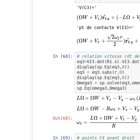
'V(C3)='
^
r
(
(
Ω
Ω
W
+
V
+
x
)
r
1
^
)
x
+
(
−
L
+
Ω
+
(
V
−
y
)
r
1
Ω
^
y
+
W
V
L
V
1
x
x
'pt de contacte V(I3)='
–
√
2
ω
r
I
^
r
(
(
Ω
Ω
W
+
V
+
x
+
2
ω
+
I
r
2
)
r
1
^
x
+
(
−
)
L
Ω
+
V
+
y
+
W
V
1
x
x
2
In [68]:
# relation vitesse cdt de
eq3
=
VI3
.
dot
(
R1
.
x
)
-
VI3
.
dot
display
(
sp
.
Eq
(
eq3
,
0
))
eq3
=
eq3
.
subs
(
r
,
0
)
display
(
sp
.
Eq
(
eq3
,
0
))
Omega3
=
sp
.
solve
(
eq3
,
ome
sp
.
Eq
(
omega3
,
Omega3
)
L
Ω
Ω
+
Ω
+
W
Ω
+
V
x
−
+
V
y
−
ω
−
3
(
R
+
r
)
−
=
0
(
L
W
V
V
ω
3
x
y
L
Ω
Ω
+
Ω
+
W
Ω
−
R
ω
−
3
+
V
x
−
V
y
+
=
0
−
L
W
R
ω
V
V
3
x
y
Ω
+
Ω
+
−
Out[68]:
L
W
V
V
x
y
ω
3
=
=
L
Ω
+
Ω
W
+
V
x
−
V
y
R
ω
3
R
In [69]:
# points C4 avant droit