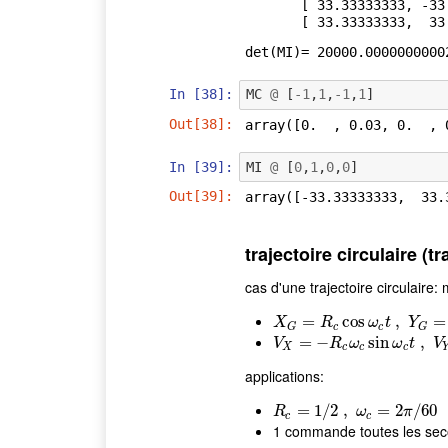
       [ 33.33333333, -33.33333333,   4.5       ,  -0.25      ],

       [ 33.33333333
In [38]:
MC
@
[
-
1
,
1
,
-
1
,
1
]
Out[38]:
array([0.  , 0.03, 0.  , 
In [39]:
MI
@
[
0
,
1
,
0
,
0
]
Out[39]:
array([-33.33333333,  33.
trajectoire circulaire (tr
cas d'une trajectoire circulaire
X
G
=
R
=
c
cos
ω
cos
c
t
,
Y
G
=
R
,
c
sin
ω
=
c
X
R
ω
t
Y
c
c
G
G
V
X
=
−
=
R
−
c
ω
c
sin
ω
sin
c
t
,
V
Y
=
R
,
c
ω
c
V
R
ω
ω
t
V
X
c
c
c
applications:
R
c
=
=
1
/
2
1
,
ω
/
2
c
=
,
2
π
/
60
=
2
/
60
R
ω
π
c
c
1 commande toutes les se