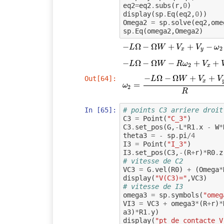
eq2
=
eq2
.
subs
(
r
,
0
)
display
(
sp
.
Eq
(
eq2
,
0
))
Omega2
=
sp
.
solve
(
eq2
,
ome
sp
.
Eq
(
omega2
,
Omega2
)
−
−
L
Ω
Ω
−
Ω
−
W
Ω
+
V
x
+
+
V
y
−
ω
2
+
(
R
+
r
)
=
−
0
L
W
V
V
ω
2
x
y
−
−
L
Ω
Ω
−
Ω
−
W
Ω
−
R
ω
2
−
+
V
x
+
V
y
+
=
0
+
L
W
R
ω
V
2
x
−
Ω
−
Ω
+
+
Out[64]:
L
W
V
V
x
ω
2
=
=
−
L
Ω
−
Ω
W
+
V
x
+
V
y
R
ω
2
R
In [65]:
# points C3 arriere droit
C3
=
Point
(
"C_3"
)
C3
.
set_pos
(
G
,
-
L
*
R1
.
x
-
W
*
theta3
=
-
sp
.
pi
/
4
I3
=
Point
(
"I_3"
)
I3
.
set_pos
(
C3
,
-
(
R
+
r
)
*
R0
.
z
# vitesse de C2
VC3
=
G
.
vel
(
R0
)
+
(
Omega
*
display
(
"V(C3)="
,
VC3
)
# vitesse de I3
omega3
=
sp
.
symbols
(
"omeg
VI3
=
VC3
+
omega3
*
(
R
+
r
)
*
a3
)
*
R1
.
y
)
display
(
"pt de contacte V